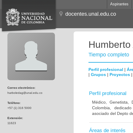
Aspirantes
docentes.unal.edu.co
Humberto 
Tiempo completo
Perfil profesional
|
Áre
|
Grupos
|
Proyectos
Correo electrónico:
Perfil profesional
harboledag@unal.edu.co
Médico, Genetista, 
Teléfono:
Colombia, dedicado
+57 (1) 316 5000
asociado del Depto de
Extensión:
11623
Áreas de interés