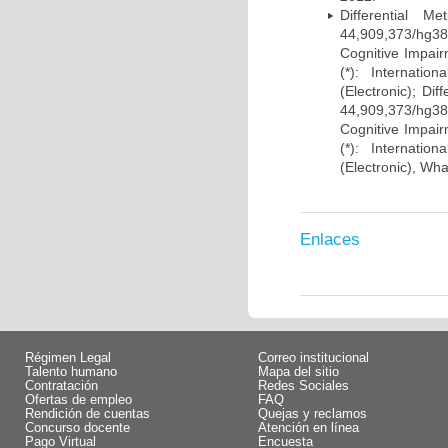
Differential 
44,909,373/hg38)
Cognitive Impairm
(*): Internati
(Electronic); Di
44,909,373/hg38)
Cognitive Impairm
(*): Internati
(Electronic), Wh
Enlaces
Régimen Legal
Correo institucional
Talento humano
Mapa del sitio
Contratación
Redes Sociales
Ofertas de empleo
FAQ
Rendición de cuentas
Quejas y reclamos
Concurso docente
Atención en línea
Pago Virtual
Encuesta