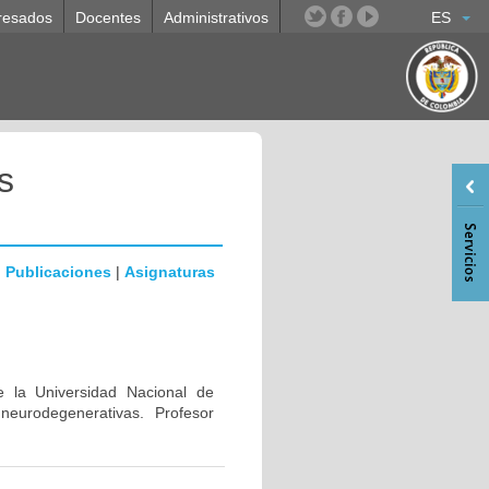
resados
Docentes
Administrativos
ES
s
|
Publicaciones
|
Asignaturas
e la Universidad Nacional de
eurodegenerativas. Profesor