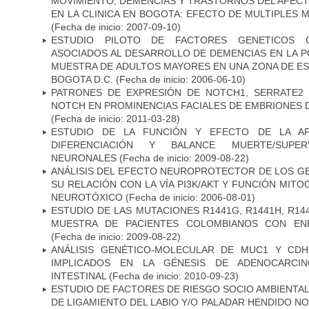
MOVIMIENTO, DEMENCIAS Y TRASTORNOS DEL AFEC
EN LA CLINICA EN BOGOTA: EFECTO DE MULTIPLES
(Fecha de inicio: 2007-09-10)
ESTUDIO PILOTO DE FACTORES GENETICOS C
ASOCIADOS AL DESARROLLO DE DEMENCIAS EN LA PO
MUESTRA DE ADULTOS MAYORES EN UNA ZONA DE E
BOGOTA D.C.
(Fecha de inicio: 2006-06-10)
PATRONES DE EXPRESIÓN DE NOTCH1, SERRATE2 
NOTCH EN PROMINENCIAS FACIALES DE EMBRIONES D
(Fecha de inicio: 2011-03-28)
ESTUDIO DE LA FUNCIÓN Y EFECTO DE LA AP
DIFERENCIACIÓN Y BALANCE MUERTE/SUPE
NEURONALES
(Fecha de inicio: 2009-08-22)
ANÁLISIS DEL EFECTO NEUROPROTECTOR DE LOS GEN
SU RELACIÓN CON LA VÍA PI3K/AKT Y FUNCIÓN MIT
NEUROTÓXICO
(Fecha de inicio: 2006-08-01)
ESTUDIO DE LAS MUTACIONES R1441G, R1441H, R14
MUESTRA DE PACIENTES COLOMBIANOS CON EN
(Fecha de inicio: 2009-08-22)
ANÁLISIS GENÉTICO-MOLECULAR DE MUC1 Y CD
IMPLICADOS EN LA GÉNESIS DE ADENOCARCI
INTESTINAL
(Fecha de inicio: 2010-09-23)
ESTUDIO DE FACTORES DE RIESGO SOCIO AMBIENTAL
DE LIGAMIENTO DEL LABIO Y/O PALADAR HENDIDO N