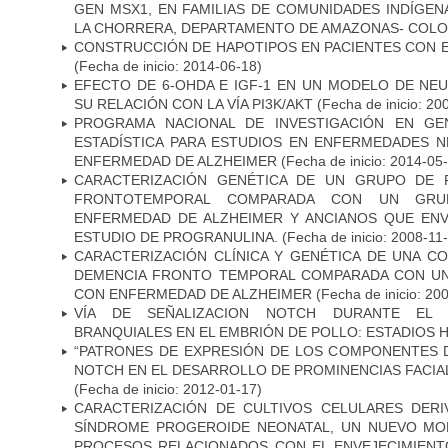
GEN MSX1, EN FAMILIAS DE COMUNIDADES INDÍGE
LA CHORRERA, DEPARTAMENTO DE AMAZONAS- COLO
CONSTRUCCIÓN DE HAPOTIPOS EN PACIENTES CON 
(Fecha de inicio: 2014-06-18)
EFECTO DE 6-OHDA E IGF-1 EN UN MODELO DE NE
SU RELACIÓN CON LA VÍA PI3K/AKT
(Fecha de inicio: 20
PROGRAMA NACIONAL DE INVESTIGACIÓN EN GEN
ESTADÍSTICA PARA ESTUDIOS EN ENFERMEDADES NE
ENFERMEDAD DE ALZHEIMER
(Fecha de inicio: 2014-05
CARACTERIZACIÓN GENÉTICA DE UN GRUPO DE 
FRONTOTEMPORAL COMPARADA CON UN GRU
ENFERMEDAD DE ALZHEIMER Y ANCIANOS QUE EN
ESTUDIO DE PROGRANULINA.
(Fecha de inicio: 2008-11
CARACTERIZACIÓN CLÍNICA Y GENÉTICA DE UNA C
DEMENCIA FRONTO TEMPORAL COMPARADA CON UN
CON ENFERMEDAD DE ALZHEIMER
(Fecha de inicio: 20
VÍA DE SEÑALIZACION NOTCH DURANTE EL
BRANQUIALES EN EL EMBRIÓN DE POLLO: ESTADIOS H
“PATRONES DE EXPRESIÓN DE LOS COMPONENTES D
NOTCH EN EL DESARROLLO DE PROMINENCIAS FACIA
(Fecha de inicio: 2012-01-17)
CARACTERIZACIÓN DE CULTIVOS CELULARES DER
SÍNDROME PROGEROIDE NEONATAL, UN NUEVO MO
PROCESOS RELACIONADOS CON EL ENVEJECIMIEN