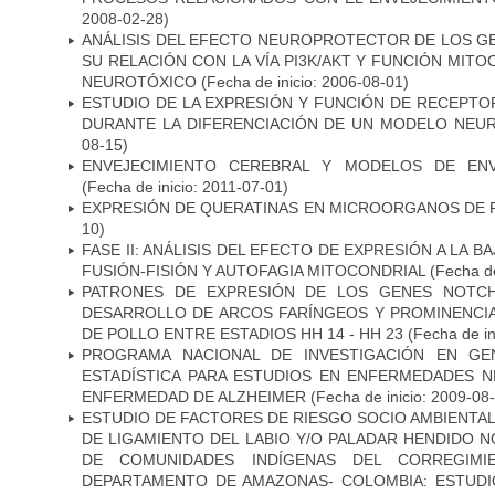
2008-02-28)
ANÁLISIS DEL EFECTO NEUROPROTECTOR DE LOS GEN
SU RELACIÓN CON LA VÍA PI3K/AKT Y FUNCIÓN MIT
NEUROTÓXICO
(Fecha de inicio: 2006-08-01)
ESTUDIO DE LA EXPRESIÓN Y FUNCIÓN DE RECEPTO
DURANTE LA DIFERENCIACIÓN DE UN MODELO NEU
08-15)
ENVEJECIMIENTO CEREBRAL Y MODELOS DE ENV
(Fecha de inicio: 2011-07-01)
EXPRESIÓN DE QUERATINAS EN MICROORGANOS DE P
10)
FASE II: ANÁLISIS DEL EFECTO DE EXPRESIÓN A LA B
FUSIÓN-FISIÓN Y AUTOFAGIA MITOCONDRIAL
(Fecha de
PATRONES DE EXPRESIÓN DE LOS GENES NOTCH
DESARROLLO DE ARCOS FARÍNGEOS Y PROMINENCIA
DE POLLO ENTRE ESTADIOS HH 14 - HH 23
(Fecha de in
PROGRAMA NACIONAL DE INVESTIGACIÓN EN GEN
ESTADÍSTICA PARA ESTUDIOS EN ENFERMEDADES NE
ENFERMEDAD DE ALZHEIMER
(Fecha de inicio: 2009-08
ESTUDIO DE FACTORES DE RIESGO SOCIO AMBIENTAL
DE LIGAMIENTO DEL LABIO Y/O PALADAR HENDIDO N
DE COMUNIDADES INDÍGENAS DEL CORREGIMI
DEPARTAMENTO DE AMAZONAS- COLOMBIA: ESTUDI