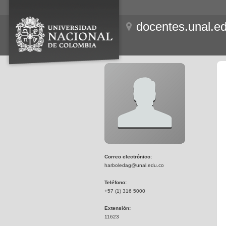
docentes.unal.e
Correo electrónico:
harboledag@unal.edu.co
Teléfono:
+57 (1) 316 5000
Extensión:
11623