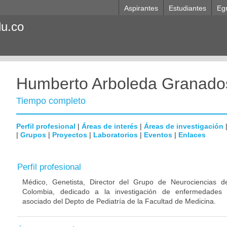
Aspirantes
Estudiantes
Eg
du.co
Humberto Arboleda Granado
Tiempo completo
Perfil profesional
|
Áreas de interés
|
Áreas de investigación
|
Grupos
|
Proyectos
|
Laboratorios
|
Eventos
|
Enlaces
Perfil profesional
Médico, Genetista, Director del Grupo de Neurociencias d
Colombia, dedicado a la investigación de enfermedades n
asociado del Depto de Pediatría de la Facultad de Medicina.