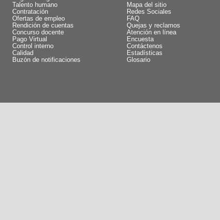
Talento humano
Mapa del sitio
Contratación
Redes Sociales
Ofertas de empleo
FAQ
Rendición de cuentas
Quejas y reclamos
Concurso docente
Atención en línea
Pago Virtual
Encuesta
Control interno
Contáctenos
Calidad
Estadísticas
Buzón de notificaciones
Glosario