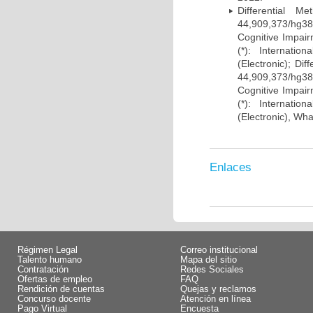
Differential 
44,909,373/hg38)
Cognitive Impairm
(*): Internati
(Electronic); Di
44,909,373/hg38)
Cognitive Impairm
(*): Internati
(Electronic), Wh
Enlaces
Régimen Legal
Correo institucional
Talento humano
Mapa del sitio
Contratación
Redes Sociales
Ofertas de empleo
FAQ
Rendición de cuentas
Quejas y reclamos
Concurso docente
Atención en línea
Pago Virtual
Encuesta