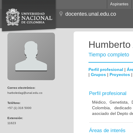
Aspirantes
docentes.unal.edu.co
Humberto 
Tiempo completo
Perfil profesional
|
Áre
|
Grupos
|
Proyectos
Correo electrónico:
Perfil profesional
harboledag@unal.edu.co
Médico, Genetista, 
Teléfono:
Colombia, dedicado
+57 (1) 316 5000
asociado del Depto de
Extensión:
11623
Áreas de interés