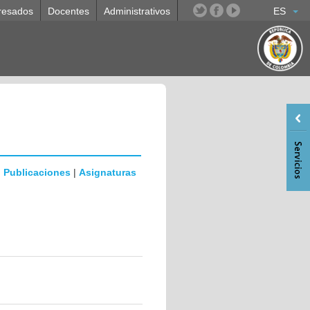
resados
Docentes
Administrativos
ES
|
Publicaciones
|
Asignaturas