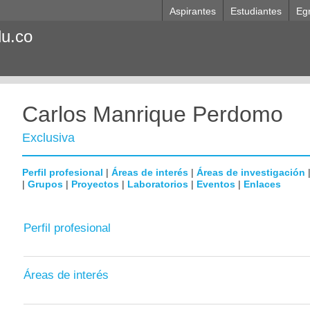
Aspirantes
Estudiantes
Eg
du.co
Carlos Manrique Perdomo
Exclusiva
Perfil profesional
|
Áreas de interés
|
Áreas de investigación
|
Grupos
|
Proyectos
|
Laboratorios
|
Eventos
|
Enlaces
Perfil profesional
Áreas de interés