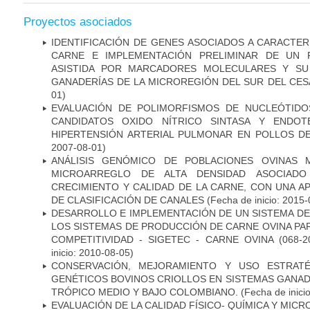
Proyectos asociados
IDENTIFICACIÓN DE GENES ASOCIADOS A CARACTER
CARNE E IMPLEMENTACIÓN PRELIMINAR DE UN 
ASISTIDA POR MARCADORES MOLECULARES Y SU
GANADERÍAS DE LA MICROREGIÓN DEL SUR DEL CES
01)
EVALUACIÓN DE POLIMORFISMOS DE NUCLEÓTIDO
CANDIDATOS OXIDO NÍTRICO SINTASA Y ENDOT
HIPERTENSIÓN ARTERIAL PULMONAR EN POLLOS D
2007-08-01)
ANÁLISIS GENÓMICO DE POBLACIONES OVINAS 
MICROARREGLO DE ALTA DENSIDAD ASOCIADO
CRECIMIENTO Y CALIDAD DE LA CARNE, CON UNA A
DE CLASIFICACIÓN DE CANALES
(Fecha de inicio: 2015-
DESARROLLO E IMPLEMENTACIÓN DE UN SISTEMA D
LOS SISTEMAS DE PRODUCCIÓN DE CARNE OVINA PA
COMPETITIVIDAD - SIGETEC - CARNE OVINA (068-20
inicio: 2010-08-05)
CONSERVACIÓN, MEJORAMIENTO Y USO ESTRAT
GENÉTICOS BOVINOS CRIOLLOS EN SISTEMAS GANA
TRÓPICO MEDIO Y BAJO COLOMBIANO.
(Fecha de inici
EVALUACIÓN DE LA CALIDAD FÍSICO- QUÍMICA Y MICR