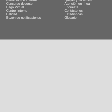
Rendición de cuentas
Quejas y reclamos
Concurso docente
Atención en línea
Pago Virtual
Encuesta
Control interno
Contáctenos
Calidad
Estadísticas
Buzón de notificaciones
Glosario