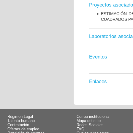
Proyectos asociad
ESTIMACIÓN D
CUADRADOS PAR
Laboratorios asoci
Eventos
Enlaces
Régimen Legal
Correo institucional
Talento humano
Mapa del sitio
Contratación
Redes Sociales
Ofertas de empleo
FAQ