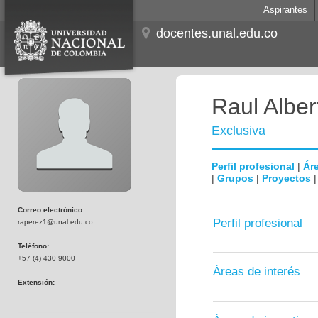
Aspirantes
docentes.unal.edu.co
Raul Albe
Exclusiva
Perfil profesional
|
Áre
|
Grupos
|
Proyectos
Correo electrónico:
Perfil profesional
raperez1@unal.edu.co
Teléfono:
+57 (4) 430 9000
Áreas de interés
Extensión:
---