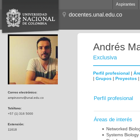
Aspirantes
docentes.unal.edu.co
Andrés Ma
Exclusiva
Perfil profesional
|
Áre
|
Grupos
|
Proyectos
Correo electrónico:
Perfil profesional
ampinzonv@unal.edu.co
Teléfono:
+57 (1) 316 5000
Áreas de interés
Extensión:
Networked Biolo
11618
Systems Biology