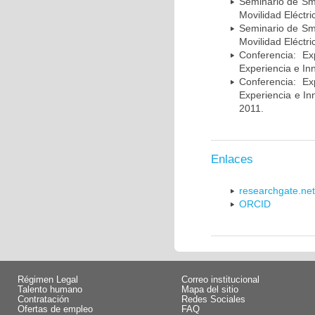
Seminario de Sma
Movilidad Eléctr
Seminario de Sma
Movilidad Eléctr
Conferencia: Ex
Experiencia e In
Conferencia: Ex
Experiencia e I
2011.
Enlaces
researchgate.net
ORCID
Régimen Legal
Correo institucional
Talento humano
Mapa del sitio
Contratación
Redes Sociales
Ofertas de empleo
FAQ