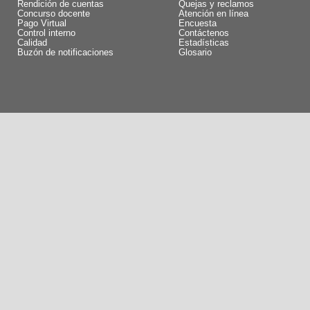
Rendición de cuentas
Quejas y reclamos
Concurso docente
Atención en línea
Pago Virtual
Encuesta
Control interno
Contáctenos
Calidad
Estadísticas
Buzón de notificaciones
Glosario