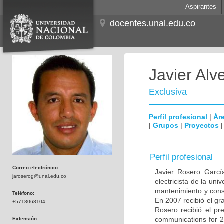
Aspirantes
docentes.unal.edu.co
Javier Alv
Exclusiva
Perfil profesional
|
Áre
|
Grupos
|
Proyectos
Perfil profesional
Correo electrónico:
Javier Rosero Garcí
jaroserog@unal.edu.co
electricista de la un
mantenimiento y cons
Teléfono:
En 2007 recibió el gr
+5718068104
Rosero recibió el p
communications for 2
Extensión: