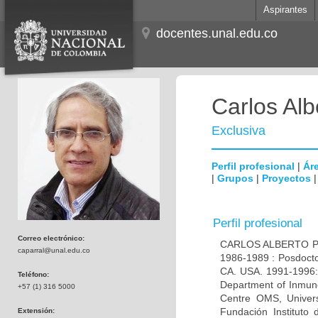
Aspirantes
docentes.unal.edu.co
Carlos Alb
Exclusiva
Perfil profesional
|
Áre
|
Grupos
|
Proyectos
Perfil profesional
Correo electrónico:
CARLOS ALBERTO PAR
caparral@unal.edu.co
1986-1989 : Posdocto
CA. USA. 1991-1996: 
Teléfono:
Department of Inmuno
+57 (1) 316 5000
Centre OMS, Univers
Fundación Instituto
Extensión: