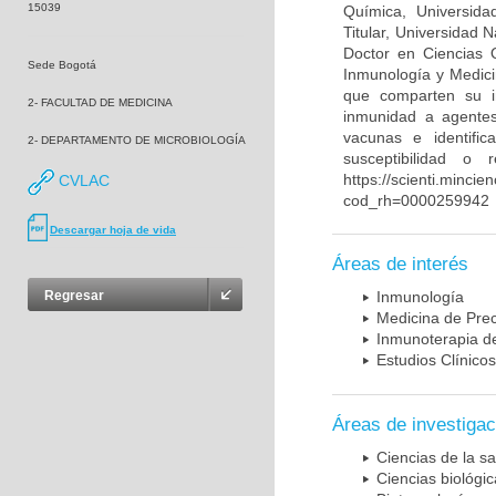
15039
Química, Universida
Titular, Universidad
Doctor en Ciencias 
Sede Bogotá
Inmunología y Medici
que comparten su in
2- FACULTAD DE MEDICINA
inmunidad a agentes 
vacunas e identifi
2- DEPARTAMENTO DE MICROBIOLOGÍA
susceptibilidad o
https://scienti.mincie
CVLAC
cod_rh=0000259942
Descargar hoja de vida
Áreas de interés
Regresar
Inmunología
Medicina de Prec
Inmunoterapia d
Estudios Clínicos
Áreas de investigac
Ciencias de la sa
Ciencias biológi