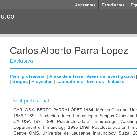
Aspirantes
Estudiantes
Eg
du.co
Carlos Alberto Parra Lopez
Exclusiva
Perfil profesional
|
Áreas de interés
|
Áreas de investigación
|
Grupos
|
Proyectos
|
Laboratorios
|
Eventos
|
Enlaces
Perfil profesional
CARLOS ALBERTO PARRA LÓPEZ 1984: Médico Cirujano. Unive
1986-1989 : Posdoctorado en Inmunología, Scripps Clinic and 
CA. USA. 1991-1996: Postdoctorado en Inmunología, Washingto
Department of Inmunology. 1996-1999: Postdoctorado en Inmun
Centre OMS, Universite de Lausanne Inmunology. Suiza. 200