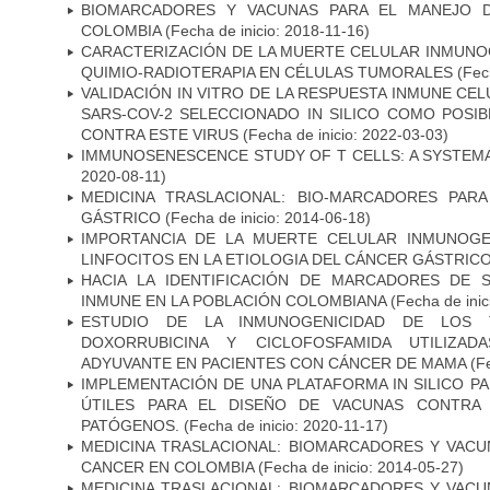
BIOMARCADORES Y VACUNAS PARA EL MANEJO 
COLOMBIA
(Fecha de inicio: 2018-11-16)
CARACTERIZACIÓN DE LA MUERTE CELULAR INMUNOG
QUIMIO-RADIOTERAPIA EN CÉLULAS TUMORALES
(Fech
VALIDACIÓN IN VITRO DE LA RESPUESTA INMUNE CEL
SARS-COV-2 SELECCIONADO IN SILICO COMO POSI
CONTRA ESTE VIRUS
(Fecha de inicio: 2022-03-03)
IMMUNOSENESCENCE STUDY OF T CELLS: A SYSTEM
2020-08-11)
MEDICINA TRASLACIONAL: BIO-MARCADORES PAR
GÁSTRICO
(Fecha de inicio: 2014-06-18)
IMPORTANCIA DE LA MUERTE CELULAR INMUNOGE
LINFOCITOS EN LA ETIOLOGIA DEL CÁNCER GÁSTRIC
HACIA LA IDENTIFICACIÓN DE MARCADORES DE 
INMUNE EN LA POBLACIÓN COLOMBIANA
(Fecha de inic
ESTUDIO DE LA INMUNOGENICIDAD DE LOS 
DOXORRUBICINA Y CICLOFOSFAMIDA UTILIZA
ADYUVANTE EN PACIENTES CON CÁNCER DE MAMA
(Fe
IMPLEMENTACIÓN DE UNA PLATAFORMA IN SILICO PA
ÚTILES PARA EL DISEÑO DE VACUNAS CONTRA 
PATÓGENOS.
(Fecha de inicio: 2020-11-17)
MEDICINA TRASLACIONAL: BIOMARCADORES Y VACU
CANCER EN COLOMBIA
(Fecha de inicio: 2014-05-27)
MEDICINA TRASLACIONAL: BIOMARCADORES Y VACU