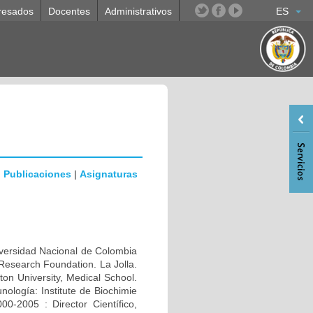
resados
Docentes
Administrativos
ES
|
Publicaciones
|
Asignaturas
rsidad Nacional de Colombia
Research Foundation. La Jolla.
n University, Medical School.
ología: Institute de Biochimie
0-2005 : Director Científico,