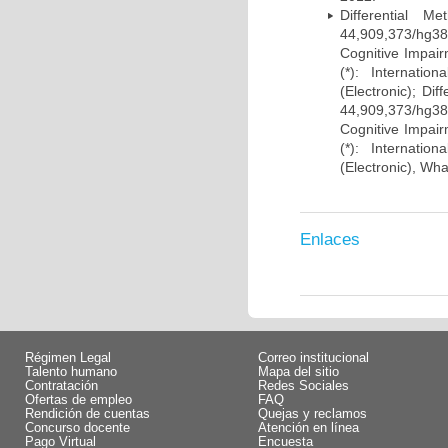
Differential 
44,909,373/hg38)
Cognitive Impairm
(*): Internati
(Electronic); Di
44,909,373/hg38)
Cognitive Impairm
(*): Internati
(Electronic), Wh
Enlaces
Régimen Legal
Correo institucional
Talento humano
Mapa del sitio
Contratación
Redes Sociales
Ofertas de empleo
FAQ
Rendición de cuentas
Quejas y reclamos
Concurso docente
Atención en línea
Pago Virtual
Encuesta