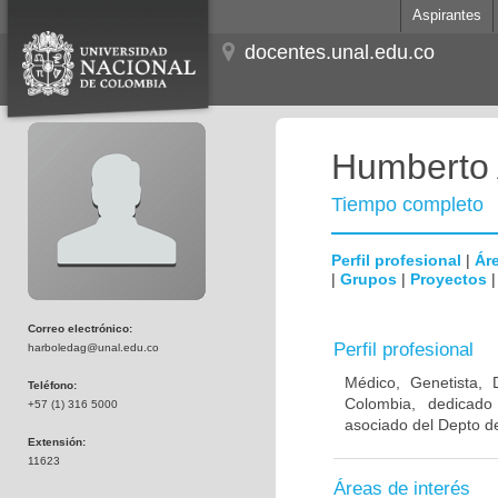
Aspirantes
docentes.unal.edu.co
Humberto 
Tiempo completo
Perfil profesional
|
Áre
|
Grupos
|
Proyectos
Correo electrónico:
Perfil profesional
harboledag@unal.edu.co
Médico, Genetista, 
Teléfono:
Colombia, dedicado
+57 (1) 316 5000
asociado del Depto de
Extensión:
11623
Áreas de interés