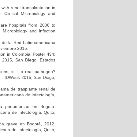
 with renal transplantation in
Clinical Microbiology and
care hospitals from 2008 to
 Microbiology and Infection
s de la Red Latinoamericana
noviembre 2015.
ction in Colombia. Poster 494;
k 2015, San Diego, Estados
tions, is it a real pathogen?
A) : IDWeek 2015, San Diego,
rama de trasplante renal de
anamericana de Infectología,
lla pneumoniae en Bogotá.
ana de Infectología, Quito,
guda grave en Bogotá, 2012.
cana de Infectología, Quito,