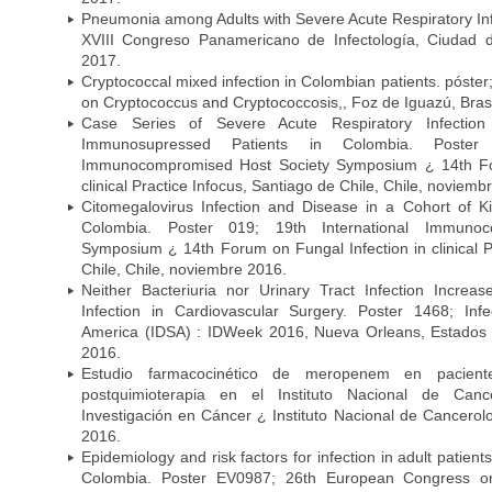
Pneumonia among Adults with Severe Acute Respiratory Infe
XVIII Congreso Panamericano de Infectología, Ciuda
2017.
Cryptococcal mixed infection in Colombian patients. póster
on Cryptococcus and Cryptococcosis,, Foz de Iguazú, Bras
Case Series of Severe Acute Respiratory Infecti
Immunosupressed Patients in Colombia. Poster 
Immunocompromised Host Society Symposium ¿ 14th For
clinical Practice Infocus, Santiago de Chile, Chile, noviemb
Citomegalovirus Infection and Disease in a Cohort of Ki
Colombia. Poster 019; 19th International Immuno
Symposium ¿ 14th Forum on Fungal Infection in clinical P
Chile, Chile, noviembre 2016.
Neither Bacteriuria nor Urinary Tract Infection Increas
Infection in Cardiovascular Surgery. Poster 1468; Inf
America (IDSA) : IDWeek 2016, Nueva Orleans, Estados 
2016.
Estudio farmacocinético de meropenem en paciente
postquimioterapia en el Instituto Nacional de Can
Investigación en Cáncer ¿ Instituto Nacional de Cancerolo
2016.
Epidemiology and risk factors for infection in adult patients
Colombia. Poster EV0987; 26th European Congress on 