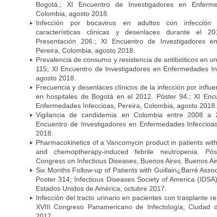
Bogotá.; XI Encuentro de Investigadores en Enfermed
Colombia, agosto 2018.
Infección por bocavirus en adultos con infección 
características clínicas y desenlaces durante el 
Presentación 206.; XI Encuentro de Investigadores e
Pereira, Colombia, agosto 2018.
Prevalencia de consumo y resistencia de antibióticos en u
115; XI Encuentro de Investigadores en Enfermedades Inf
agosto 2018.
Frecuencia y desenlaces clínicos de la infección por infl
en hospitales de Bogotá en el 2012. Póster 94.; XI Enc
Enfermedades Infeccioas, Pereira, Colombia, agosto 2018.
Vigilancia de candidemia en Colombia entre 2008 a 2
Encuentro de Investigadores en Enfermedades Infeccioas
2018.
Pharmacokinetics of a Vancomycin product in patients wit
and chemoptherapy-induced febrile neutropenia. Pós
Congress on Infectious Diseases, Buenos Aires, Buenos Aire
Six Months Follow-up of Patients with Guillain¿Barré Associ
Poster 314; Infectious Diseases Society of America (IDS
Estados Unidos de América, octubre 2017.
Infección del tracto urinario en pacientes con trasplante r
XVIII Congreso Panamericano de Infectología, Ciuda
2017.