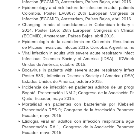
Infection (ECCMID), Amsterdam, Países Bajos, abril 2016.
Epidemiology and risk factors for infection in adult patients
Colombia. Poster EV0987; 26th European Congress on 
Infection (ECCMID), Amsterdam, Países Bajos, abril 2016.
Changing trends of candidaemia in Colombian tertiary 
2014. Poster 1566; 26th European Congress on Clinical
(ECCMID), Amsterdam, Países Bajos, abril 2016.
Epidemiología de la candidemia en Colombia: Resultado
de Micosis Invasivas; Infocus 2015, Córdoba, Argentina, 
Viral infection in adults with severe acute respiratory infe
Infectious Diseases Society of America (IDSA) : IDWee
Unidos de América, octubre 2015.
Bocavirus in patients with severe acute respiratory infec
Poster 533.; Infectious Diseases Society of America (IDS
Estados Unidos de América, octubre 2015.
Incidencia de infección en pacientes adultos de un prog
Bogotá. Presentación INM 2; Congreso de la Asociación P
Quito, Ecuador, mayo 2015.
Mortalidad en pacientes con bacteriemia por Klebsie
Presentación RES 9; Congreso de la Asociación Panameric
Ecuador, mayo 2015.
Etiología viral en adultos con infección respiratoria a
Presentación IRA 1,; Congreso de la Asociación Panameri
Ecuador, mayo 2015.