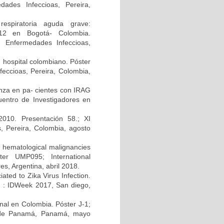
ades Infeccioas, Pereira,
respiratoria aguda grave:
2012 en Bogotá- Colombia.
n Enfermedades Infeccioas,
n hospital colombiano. Póster
eccioas, Pereira, Colombia,
uenza en pa- cientes con IRAG
uentro de Investigadores en
010. Presentación 58.; XI
, Pereira, Colombia, agosto
h hematological malignancies
ter UMP095; International
s, Argentina, abril 2018.
ated to Zika Virus Infection.
A) : IDWeek 2017, San diego,
enal en Colombia. Póster J-1;
d de Panamá, Panamá, mayo