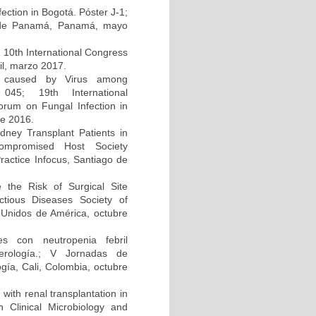
ction in Bogotá. Póster J-1;
d de Panamá, Panamá, mayo
; 10th International Congress
il, marzo 2017.
on caused by Virus among
045; 19th International
um on Fungal Infection in
re 2016.
dney Transplant Patients in
compromised Host Society
ractice Infocus, Santiago de
e the Risk of Surgical Site
ectious Diseases Society of
Unidos de América, octubre
s con neutropenia febril
cerología.; V Jornadas de
gía, Cali, Colombia, octubre
 with renal transplantation in
Clinical Microbiology and