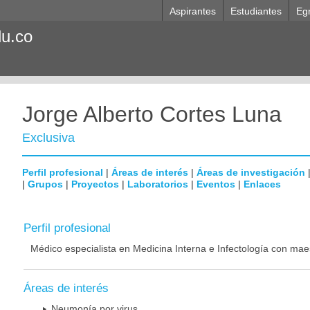
Aspirantes
Estudiantes
Eg
du.co
Jorge Alberto Cortes Luna
Exclusiva
Perfil profesional
|
Áreas de interés
|
Áreas de investigación
|
Grupos
|
Proyectos
|
Laboratorios
|
Eventos
|
Enlaces
Perfil profesional
Médico especialista en Medicina Interna e Infectología con mae
Áreas de interés
Neumonía por virus