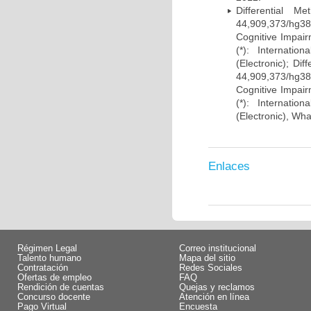
Differential 
44,909,373/hg38)
Cognitive Impairm
(*): Internati
(Electronic); Di
44,909,373/hg38)
Cognitive Impairm
(*): Internati
(Electronic), Wh
Enlaces
Régimen Legal
Correo institucional
Talento humano
Mapa del sitio
Contratación
Redes Sociales
Ofertas de empleo
FAQ
Rendición de cuentas
Quejas y reclamos
Concurso docente
Atención en línea
Pago Virtual
Encuesta