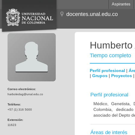
Aspirantes
docentes.unal.edu.co
Humberto 
Tiempo completo
Perfil profesional
|
Áre
|
Grupos
|
Proyectos
Correo electrónico:
Perfil profesional
harboledag@unal.edu.co
Médico, Genetista, 
Teléfono:
Colombia, dedicado
+57 (1) 316 5000
asociado del Depto de
Extensión:
11623
Áreas de interés