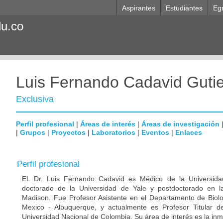
Aspirantes
Estudiantes
Eg
du.co
Luis Fernando Cadavid Gutie
Exclusiva
Perfil profesional
|
Áreas de interés
|
Áreas de investigación
|
Grupos
|
Proyectos
|
Laboratorios
|
Eventos
|
Enlaces
Perfil profesional
EL Dr. Luis Fernando Cadavid es Médico de la Universida
doctorado de la Universidad de Yale y postdoctorado en l
Madison. Fue Profesor Asistente en el Departamento de Biol
Mexico - Albuquerque, y actualmente es Profesor Titular de
Universidad Nacional de Colombia. Su área de interés es la inm