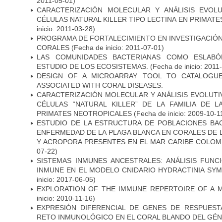
2011-05-01)
CARACTERIZACIÓN MOLECULAR Y ANÁLISIS EVOL
CÉLULAS NATURAL KILLER TIPO LECTINA EN PRIMAT
inicio: 2011-03-28)
PROGRAMA DE FORTALECIMIENTO EN INVESTIGACIÓ
CORALES
(Fecha de inicio: 2011-07-01)
LAS COMUNIDADES BACTERIANAS COMO ESLABÓN
ESTUDIO DE LOS ECOSISTEMAS.
(Fecha de inicio: 2011
DESIGN OF A MICROARRAY TOOL TO CATALOGUE
ASSOCIATED WITH CORAL DISEASES.
CARACTERIZACIÓN MOLECULAR Y ANÁLISIS EVOLUT
CÉLULAS “NATURAL KILLER” DE LA FAMILIA DE 
PRIMATES NEOTROPICALES
(Fecha de inicio: 2009-10-1
ESTUDIO DE LA ESTRUCTURA DE POBLACIONES BAC
ENFERMEDAD DE LA PLAGA BLANCA EN CORALES DE
Y ACROPORA PRESENTES EN EL MAR CARIBE COLOM
07-22)
SISTEMAS INMUNES ANCESTRALES: ANÁLISIS FUNC
INMUNE EN EL MODELO CNIDARIO HYDRACTINIA SY
inicio: 2017-06-05)
EXPLORATION OF THE IMMUNE REPERTOIRE OF A 
inicio: 2010-11-16)
EXPRESIÓN DIFERENCIAL DE GENES DE RESPUES
RETO INMUNOLÓGICO EN EL CORAL BLANDO DEL G