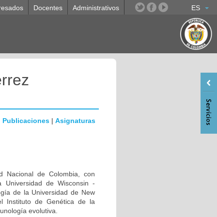
resados
Docentes
Administrativos
ES
rrez
|
Publicaciones
|
Asignaturas
d Nacional de Colombia, con
a Universidad de Wisconsin -
ogía de la Universidad de New
l Instituto de Genética de la
unología evolutiva.