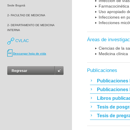
Infección de vías
Sede Bogotá
Farmacocinética 
Uso apropiado d
2- FACULTAD DE MEDICINA
Infecciones en p
Infecciones micó
2- DEPARTAMENTO DE MEDICINA
INTERNA
Áreas de investigac
CVLAC
Ciencias de la sa
Medicina clínica
Descargar hoja de vida
Publicaciones
Regresar
Publicaciones 
Publicaciones
Libros publica
Tesis de posg
Tesis de pregr