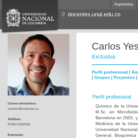
Aspirantes
docentes.unal.edu.co
Carlos Ye
Exclusiva
Perfil profesional
|
Áre
|
Grupos
|
Proyectos
Perfil profesional
Correo electrónico:
Químico de la Unive
cysotoo@unal.edu.co
M.Sc. en Microbiolo
Barcelona en 2003, y
Teléfono:
Medicina de la Univ
576017580538
Universidad Naciona
General, Bioquímica 
Extensión: