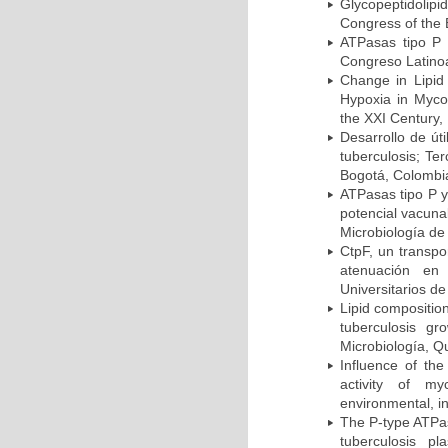
Glycopeptidolipi
Congress of the 
ATPasas tipo P 
Congreso Latinoa
Change in Lipid
Hypoxia in Mycob
the XXI Century,
Desarrollo de út
tuberculosis; Te
Bogotá, Colombi
ATPasas tipo P 
potencial vacuna
Microbiología de
CtpF, un transp
atenuación en 
Universitarios d
Lipid compositio
tuberculosis g
Microbiología, Q
Influence of th
activity of my
environmental, i
The P-type ATPas
tuberculosis p