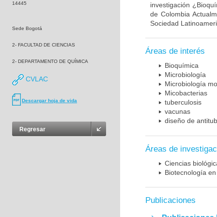
14445
investigación ¿Bioqu
de Colombia Actualme
Sociedad Latinoameric
Sede Bogotá
2- FACULTAD DE CIENCIAS
Áreas de interés
2- DEPARTAMENTO DE QUÍMICA
Bioquímica
Microbiología
CVLAC
Microbiología mo
Micobacterias
Descargar hoja de vida
tuberculosis
vacunas
diseño de antitu
Regresar
Áreas de investigac
Ciencias biológi
Biotecnología en
Publicaciones