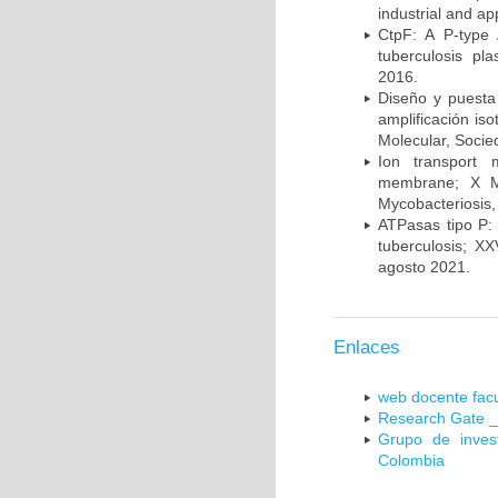
industrial and a
CtpF: A P-type
tuberculosis p
2016.
Diseño y puesta
amplificación is
Molecular, Socie
Ion transport 
membrane; X Me
Mycobacteriosis,
ATPasas tipo P: 
tuberculosis; X
agosto 2021.
Enlaces
web docente facu
Research Gate _
Grupo de inves
Colombia