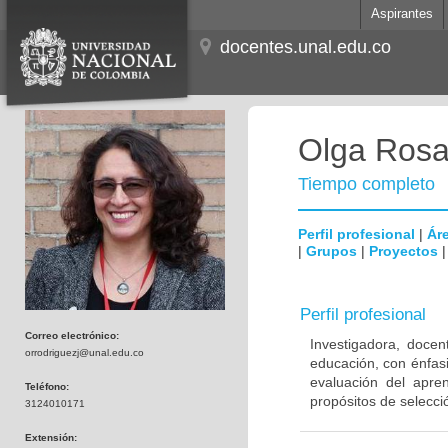
Aspirantes
docentes.unal.edu.co
Olga Rosa
Tiempo completo
Perfil profesional
|
Áre
|
Grupos
|
Proyectos
Perfil profesional
Correo electrónico:
Investigadora, docen
orrodriguezj@unal.edu.co
educación, con énfasi
evaluación del apre
Teléfono:
propósitos de selecci
3124010171
Extensión: