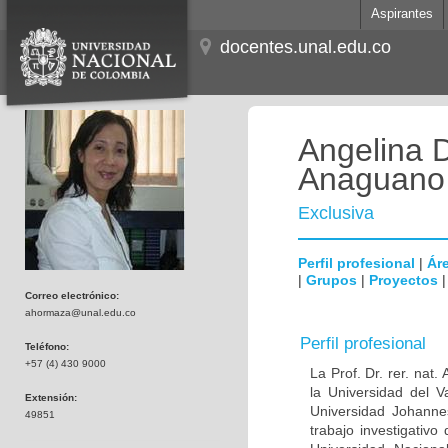
Aspirantes
docentes.unal.edu.co
Angelina 
Anaguano
Exclusiva
Perfil profesional
|
Áre
|
Grupos
|
Proyectos
Correo electrónico:
ahormaza@unal.edu.co
Perfil profesional
Teléfono:
+57 (4) 430 9000
La Prof. Dr. rer. nat
la Universidad del 
Extensión:
Universidad Johanne
49851
trabajo investigativ