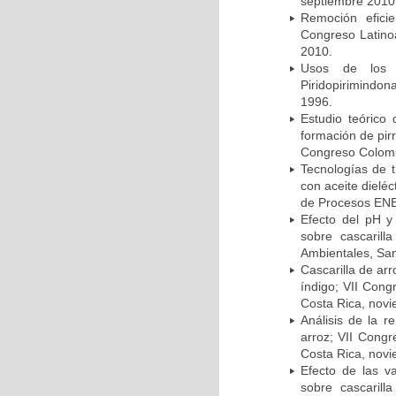
septiembre 2010
Remoción efici
Congreso Latin
2010.
Usos de los M
Piridopirimindo
1996.
Estudio teórico 
formación de pirr
Congreso Colomb
Tecnologías de t
con aceite dielé
de Procesos ENE
Efecto del pH y
sobre cascaril
Ambientales, San
Cascarilla de ar
índigo; VII Cong
Costa Rica, nov
Análisis de la r
arroz; VII Cong
Costa Rica, nov
Efecto de las v
sobre cascaril