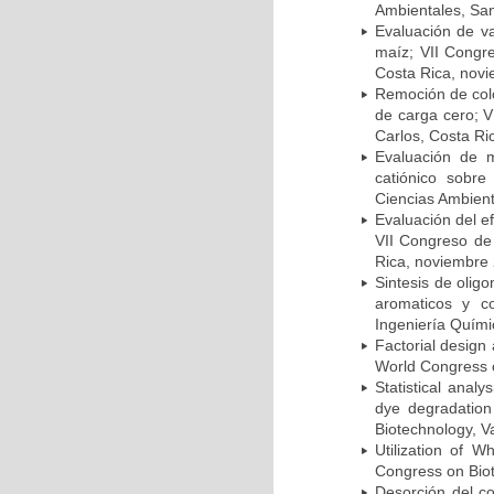
Ambientales, San
Evaluación de va
maíz; VII Congr
Costa Rica, nov
Remoción de colo
de carga cero; 
Carlos, Costa Ri
Evaluación de m
catiónico sobre
Ciencias Ambient
Evaluación del ef
VII Congreso de
Rica, noviembre
Sintesis de olig
aromaticos y c
Ingeniería Quím
Factorial design 
World Congress o
Statistical anal
dye degradation
Biotechnology, V
Utilization of W
Congress on Biot
Desorción del co