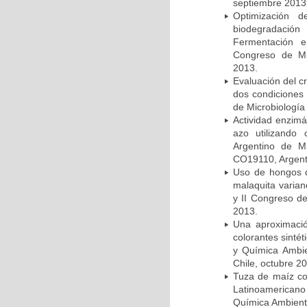
septiembre 2013
Optimización 
biodegradación
Fermentación e
Congreso de Mic
2013.
Evaluación del c
dos condiciones 
de Microbiología
Actividad enzimá
azo utilizando
Argentino de Mi
CO19110, Argent
Uso de hongos d
malaquita varian
y II Congreso de
2013.
Una aproximació
colorantes sinté
y Química Ambie
Chile, octubre 2
Tuza de maíz co
Latinoamericano
Química Ambiental