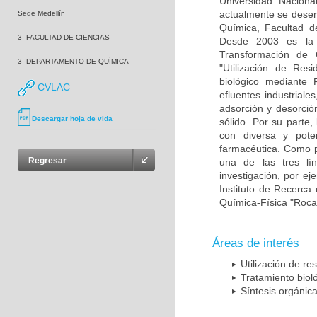
Universidad Nacion
actualmente se desem
Sede Medellín
Química, Facultad d
3- FACULTAD DE CIENCIAS
Desde 2003 es la D
Transformación de 
3- DEPARTAMENTO DE QUÍMICA
"Utilización de Res
biológico mediante 
CVLAC
efluentes industriale
adsorción y desorció
Descargar hoja de vida
sólido. Por su parte
con diversa y poten
farmacéutica. Como p
Regresar
una de las tres lín
investigación, por ej
Instituto de Recerca 
Química-Física "Roca
Áreas de interés
Utilización de r
Tratamiento biol
Síntesis orgánic