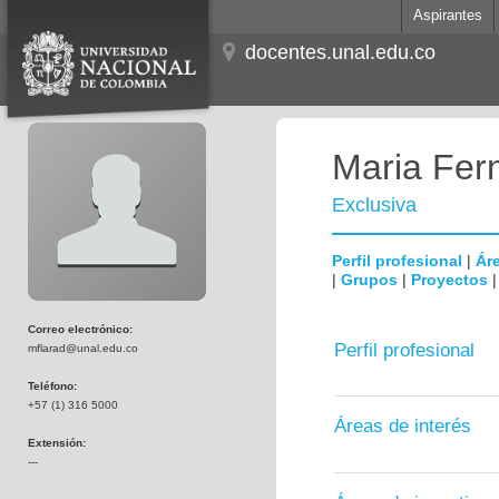
Aspirantes
docentes.unal.edu.co
Maria Fer
Exclusiva
Perfil profesional
|
Áre
|
Grupos
|
Proyectos
Correo electrónico:
Perfil profesional
mflarad@unal.edu.co
Teléfono:
+57 (1) 316 5000
Áreas de interés
Extensión:
---