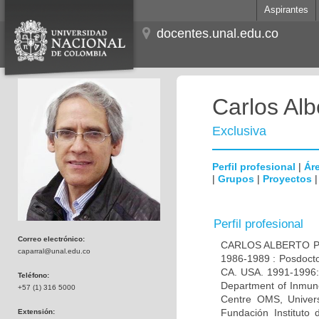
Aspirantes
docentes.unal.edu.co
Carlos Alb
Exclusiva
Perfil profesional
|
Áre
|
Grupos
|
Proyectos
Perfil profesional
Correo electrónico:
CARLOS ALBERTO PAR
caparral@unal.edu.co
1986-1989 : Posdocto
CA. USA. 1991-1996: 
Teléfono:
Department of Inmuno
+57 (1) 316 5000
Centre OMS, Univers
Fundación Instituto
Extensión: