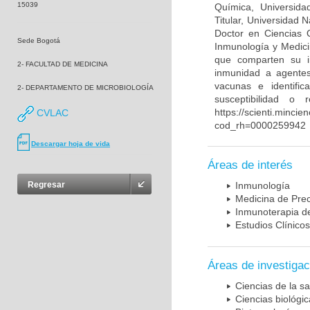
15039
Química, Universida
Titular, Universidad
Doctor en Ciencias 
Sede Bogotá
Inmunología y Medici
que comparten su in
2- FACULTAD DE MEDICINA
inmunidad a agentes 
vacunas e identifi
2- DEPARTAMENTO DE MICROBIOLOGÍA
susceptibilidad o
https://scienti.mincie
CVLAC
cod_rh=0000259942
Descargar hoja de vida
Áreas de interés
Regresar
Inmunología
Medicina de Prec
Inmunoterapia d
Estudios Clínicos
Áreas de investigac
Ciencias de la sa
Ciencias biológi