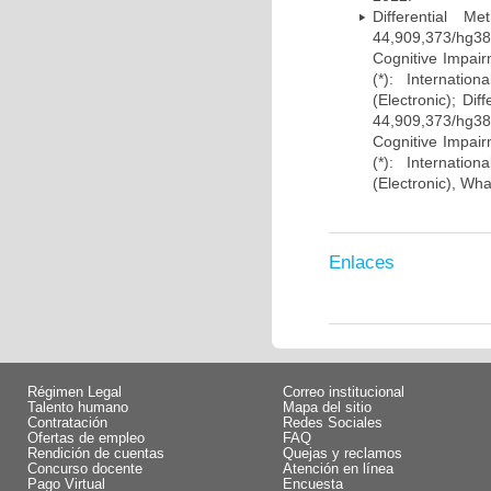
Differential 
44,909,373/hg38)
Cognitive Impairm
(*): Internati
(Electronic); Di
44,909,373/hg38)
Cognitive Impairm
(*): Internati
(Electronic), Wh
Enlaces
Régimen Legal
Correo institucional
Talento humano
Mapa del sitio
Contratación
Redes Sociales
Ofertas de empleo
FAQ
Rendición de cuentas
Quejas y reclamos
Concurso docente
Atención en línea
Pago Virtual
Encuesta