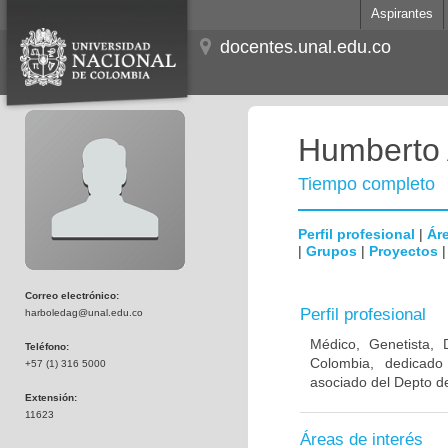
Aspirantes
docentes.unal.edu.co
Humberto 
Tiempo completo
Perfil profesional
|
Áre
|
Grupos
|
Proyectos
Correo electrónico:
Perfil profesional
harboledag@unal.edu.co
Médico, Genetista, 
Teléfono:
Colombia, dedicado
+57 (1) 316 5000
asociado del Depto de
Extensión:
11623
Áreas de interés