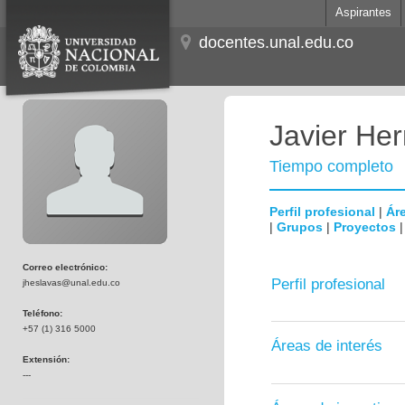
Aspirantes
docentes.unal.edu.co
Javier He
Tiempo completo
Perfil profesional
|
Áre
|
Grupos
|
Proyectos
Correo electrónico:
Perfil profesional
jheslavas@unal.edu.co
Teléfono:
+57 (1) 316 5000
Áreas de interés
Extensión:
---