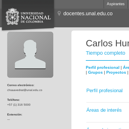
Aspirantes
docentes.unal.edu.co
Carlos Hum
Tiempo completo
Perfil profesional
|
Áre
|
Grupos
|
Proyectos
Correo electrónico:
Perfil profesional
chsaavedrat@unal.edu.co
Teléfono:
+57 (1) 316 5000
Áreas de interés
Extensión:
---