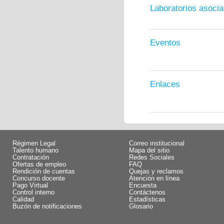
Laboratorios asoci
Eventos
Enlaces
Régimen Legal
Correo institucional
Talento humano
Mapa del sitio
Contratación
Redes Sociales
Ofertas de empleo
FAQ
Rendición de cuentas
Quejas y reclamos
Concurso docente
Atención en línea
Pago Virtual
Encuesta
Control interno
Contáctenos
Calidad
Estadísticas
Buzón de notificaciones
Glosario