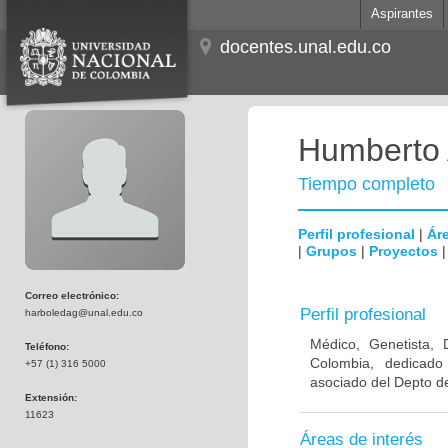
Aspirantes
docentes.unal.edu.co
Humberto 
Tiempo completo
Perfil profesional
|
Áre
|
Grupos
|
Proyectos
Correo electrónico:
Perfil profesional
harboledag@unal.edu.co
Médico, Genetista, 
Teléfono:
Colombia, dedicado
+57 (1) 316 5000
asociado del Depto de
Extensión:
11623
Áreas de interés