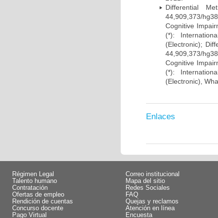
Differential 
44,909,373/hg38)
Cognitive Impairm
(*): Internati
(Electronic); Di
44,909,373/hg38)
Cognitive Impairm
(*): Internati
(Electronic), Wh
Enlaces
Régimen Legal
Correo institucional
Talento humano
Mapa del sitio
Contratación
Redes Sociales
Ofertas de empleo
FAQ
Rendición de cuentas
Quejas y reclamos
Concurso docente
Atención en línea
Pago Virtual
Encuesta