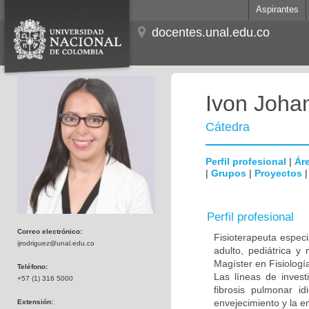
Aspirantes
docentes.unal.edu.co
Ivon Joha
Cátedra
Perfil profesional
|
Áre
|
Grupos
|
Proyectos
Perfil profesional
Correo electrónico:
Fisioterapeuta especi
ijrodriguez@unal.edu.co
adulto, pediátrica y
Magíster en Fisiolog
Teléfono:
Las líneas de inves
+57 (1) 316 5000
fibrosis pulmonar id
envejecimiento y la e
Extensión: