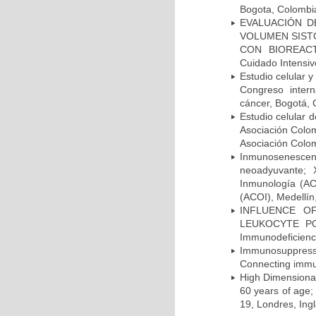
Bogota, Colombia
EVALUACIÓN DE
VOLUMEN SIST
CON BIOREACTA
Cuidado Intensi
Estudio celular
Congreso intern
cáncer, Bogotá, 
Estudio celular 
Asociación Colom
Asociación Colo
Inmunosenescenc
neoadyuvante; 
Inmunología (AC
(ACOI), Medellín
INFLUENCE O
LEUKOCYTE POPU
Immunodeficienci
Immunosuppressi
Connecting immun
High Dimensional
60 years of age;
19, Londres, Ing