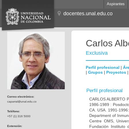
Aspirantes
docentes.unal.edu.co
Carlos Alb
Exclusiva
Perfil profesional
|
Áre
|
Grupos
|
Proyectos
Perfil profesional
Correo electrónico:
CARLOS ALBERTO PAR
caparral@unal.edu.co
1986-1989 : Posdocto
CA. USA. 1991-1996: 
Teléfono:
Department of Inmuno
+57 (1) 316 5000
Centre OMS, Univers
Fundación Instituto
Extensión: