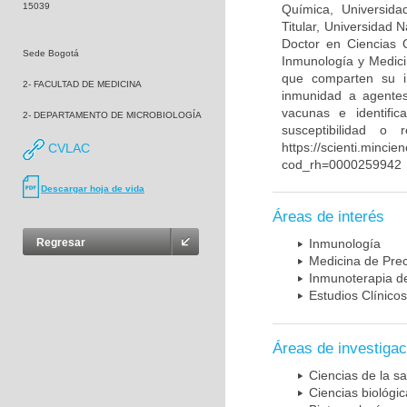
15039
Química, Universida
Titular, Universidad
Doctor en Ciencias 
Sede Bogotá
Inmunología y Medici
que comparten su in
2- FACULTAD DE MEDICINA
inmunidad a agentes 
vacunas e identifi
2- DEPARTAMENTO DE MICROBIOLOGÍA
susceptibilidad o
https://scienti.mincie
CVLAC
cod_rh=0000259942
Descargar hoja de vida
Áreas de interés
Regresar
Inmunología
Medicina de Prec
Inmunoterapia d
Estudios Clínicos
Áreas de investigac
Ciencias de la sa
Ciencias biológi