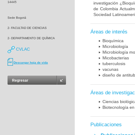
14445
investigación ¿Bioqu
de Colombia Actualme
Sociedad Latinoameric
Sede Bogotá
2- FACULTAD DE CIENCIAS
Áreas de interés
2- DEPARTAMENTO DE QUÍMICA
Bioquímica
Microbiología
CVLAC
Microbiología mo
Micobacterias
Descargar hoja de vida
tuberculosis
vacunas
diseño de antitu
Regresar
Áreas de investigac
Ciencias biológi
Biotecnología en
Publicaciones