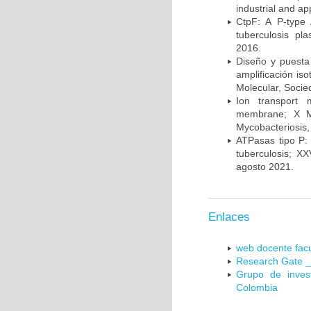
industrial and a
CtpF: A P-type
tuberculosis p
2016.
Diseño y puesta
amplificación is
Molecular, Socie
Ion transport 
membrane; X Me
Mycobacteriosis,
ATPasas tipo P: 
tuberculosis; X
agosto 2021.
Enlaces
web docente facu
Research Gate _
Grupo de inves
Colombia