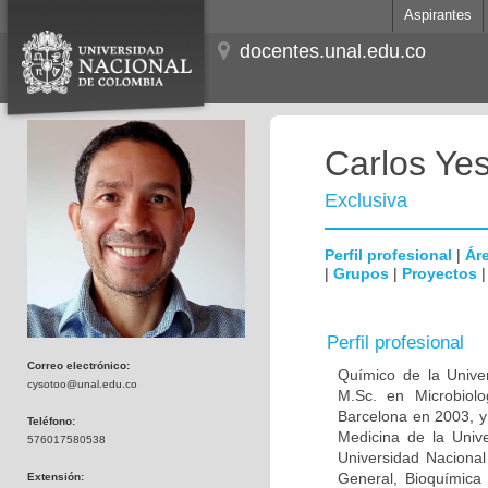
Aspirantes
docentes.unal.edu.co
Carlos Ye
Exclusiva
Perfil profesional
|
Áre
|
Grupos
|
Proyectos
Perfil profesional
Correo electrónico:
Químico de la Unive
cysotoo@unal.edu.co
M.Sc. en Microbiolo
Barcelona en 2003, y
Teléfono:
Medicina de la Univ
576017580538
Universidad Naciona
General, Bioquímica 
Extensión: