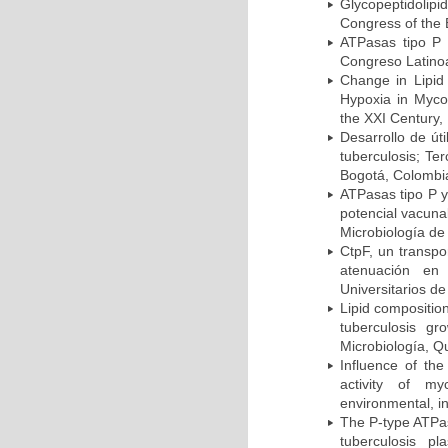
Glycopeptidolipi
Congress of the 
ATPasas tipo P 
Congreso Latinoa
Change in Lipid
Hypoxia in Mycob
the XXI Century,
Desarrollo de út
tuberculosis; Te
Bogotá, Colombi
ATPasas tipo P 
potencial vacuna
Microbiología de
CtpF, un transp
atenuación en 
Universitarios d
Lipid compositio
tuberculosis g
Microbiología, Q
Influence of th
activity of my
environmental, i
The P-type ATPas
tuberculosis p