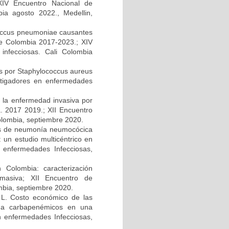
 XIV Encuentro Nacional de
bia agosto 2022., Medellin,
ococcus pneumoniae causantes
e Colombia 2017-2023.; XIV
infecciosas. Cali Colombia
s por Staphylococcus aureus
estigadores en enfermedades
e la enfermedad invasiva por
. 2017 2019.; XII Encuentro
olombia, septiembre 2020.
ipos de neumonía neumocócica
 un estudio multicéntrico en
 enfermedades Infecciosas,
 Colombia: caracterización
 masiva; XII Encuentro de
mbia, septiembre 2020.
z L. Costo económico de las
es a carbapenémicos en una
en enfermedades Infecciosas,