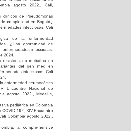
ombia agosto 2022., Cali,
os clínicos de Pseudomonas
el de complejidad en Bogotá¿
fermedades infecciosas. Cali
ológica de la enferme-dad
ños. ¿Una oportunidad de
n enfermedades infecciosas.
re 2024.
resistencia a meticilina en
 variantes del gen mec en
fermedades infecciosas. Cali
024.
e la enfermedad neumocócica
XIV Encuentro Nacional de
bia agosto 2022., Medellin,
asiva pediátrica en Colombia
e COVID-19?; XIV Encuentro
Cali Colombia agosto 2022.,
olombia: a compre-hensive