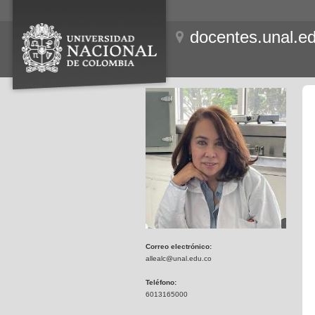
docentes.unal.e
Correo electrónico:
allealc@unal.edu.co
Teléfono:
6013165000