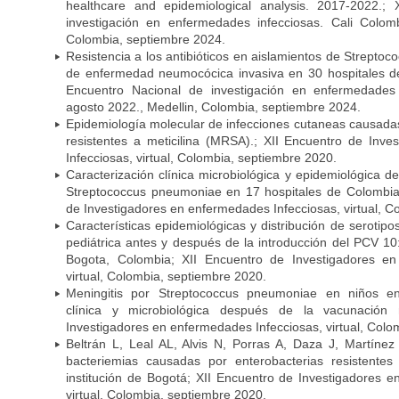
healthcare and epidemiological analysis. 2017-2022.;
investigación en enfermedades infecciosas. Cali Colom
Colombia, septiembre 2024.
Resistencia a los antibióticos en aislamientos de Strept
de enfermedad neumocócica invasiva en 30 hospitales d
Encuentro Nacional de investigación en enfermedades 
agosto 2022., Medellin, Colombia, septiembre 2024.
Epidemiología molecular de infecciones cutaneas causada
resistentes a meticilina (MRSA).; XII Encuentro de Inv
Infecciosas, virtual, Colombia, septiembre 2020.
Caracterización clínica microbiológica y epidemiológica d
Streptococcus pneumoniae en 17 hospitales de Colombia
de Investigadores en enfermedades Infecciosas, virtual, C
Características epidemiológicas y distribución de serot
pediátrica antes y después de la introducción del PCV 10:
Bogota, Colombia; XII Encuentro de Investigadores en
virtual, Colombia, septiembre 2020.
Meningitis por Streptococcus pneumoniae en niños en
clínica y microbiológica después de la vacunación
Investigadores en enfermedades Infecciosas, virtual, Colo
Beltrán L, Leal AL, Alvis N, Porras A, Daza J, Martíne
bacteriemias causadas por enterobacterias resistent
institución de Bogotá; XII Encuentro de Investigadores 
virtual, Colombia, septiembre 2020.