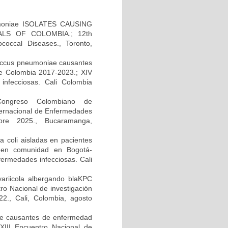
moniae ISOLATES CAUSING
LS OF COLOMBIA.; 12th
occal Diseases., Toronto,
ococcus pneumoniae causantes
e Colombia 2017-2023.; XIV
infecciosas. Cali Colombia
 Congreso Colombiano de
ternacional de Enfermedades
bre 2025., Bucaramanga,
 coli aisladas en pacientes
da en comunidad en Bogotá-
fermedades infecciosas. Cali
variicola albergando blaKPC
tro Nacional de investigación
2., Cali, Colombia, agosto
ae causantes de enfermedad
XIII Encuentro Nacional de