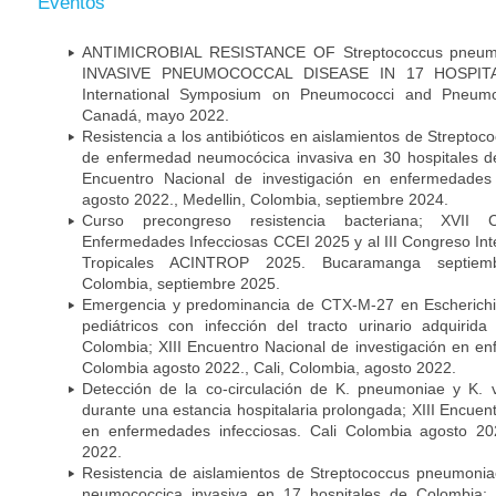
Eventos
ANTIMICROBIAL RESISTANCE OF Streptococcus pneu
INVASIVE PNEUMOCOCCAL DISEASE IN 17 HOSPITA
International Symposium on Pneumococci and Pneumoc
Canadá, mayo 2022.
Resistencia a los antibióticos en aislamientos de Strept
de enfermedad neumocócica invasiva en 30 hospitales d
Encuentro Nacional de investigación en enfermedades 
agosto 2022., Medellin, Colombia, septiembre 2024.
Curso precongreso resistencia bacteriana; XVII
Enfermedades Infecciosas CCEI 2025 y al III Congreso In
Tropicales ACINTROP 2025. Bucaramanga septiem
Colombia, septiembre 2025.
Emergencia y predominancia de CTX-M-27 en Escherichia
pediátricos con infección del tracto urinario adquiri
Colombia; XIII Encuentro Nacional de investigación en en
Colombia agosto 2022., Cali, Colombia, agosto 2022.
Detección de la co-circulación de K. pneumoniae y K. 
durante una estancia hospitalaria prolongada; XIII Encuen
en enfermedades infecciosas. Cali Colombia agosto 202
2022.
Resistencia de aislamientos de Streptococcus pneumoni
neumococcica invasiva en 17 hospitales de Colombia; 