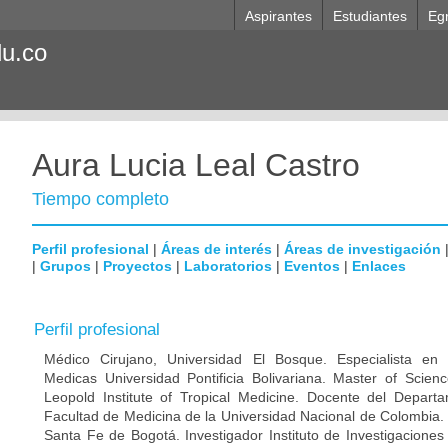
Aspirantes
Estudiantes
Eg
du.co
Aura Lucia Leal Castro
Tiempo completo
Perfil profesional
|
Áreas de interés
|
Áreas de investigación
|
Grupos
|
Proyectos
|
Laboratorios
|
Eventos
|
Enlaces
Perfil profesional
Médico Cirujano, Universidad El Bosque. Especialista en M
Medicas Universidad Pontificia Bolivariana. Master of Scien
Leopold Institute of Tropical Medicine. Docente del Depart
Facultad de Medicina de la Universidad Nacional de Colombia. 
Santa Fe de Bogotá. Investigador Instituto de Investigaciones