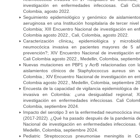
investigación en enfermedades infecciosas. Cali Col
Colombia, agosto 2022.
Seguimiento epidemiológico y genómico de aislamient
aeruginosa en una Institución hospitalaria de tercer niv
Colombia; XIII Encuentro Nacional de investigación en en
Colombia agosto 2022., Cali, Colombia, agosto 2022.
Caracterización clínica¿ epidemiológica y microbi
neumocócica invasiva en pacientes mayores de 5 a
prevención?; XIV Encuentro Nacional de investigación e
Cali Colombia agosto 2022., Medellin, Colombia, septiemb
Nuevas mutaciones en PBP1 y AcrB relacionadas con la 
aislamientos clínicos de Staphylococcus aureus sin
Colombia.; XIV Encuentro Nacional de investigación en en
Colombia agosto 2022., Medellin, Colombia, septiembre 2
Encuesta de la capacidad de vigilancia epidemiológica d
invasiva en Colombia: ¿una desigualdad regional; 
investigación en enfermedades infecciosas. Cali Colom
Colombia, septiembre 2024.
Impacto del serotipo 3 en la enfermedad neumocócica inv
(2017-2022). ¿Qué ha pasado después de la pandemia d
Nacional de investigación en enfermedades infecciosas. 
Medellin, Colombia, septiembre 2024.
Pediatric Streptococcus pneumoniae meningitis in C