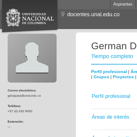
Aspirantes
docentes.unal.edu.co
German Da
Tiempo completo
Perfil profesional
|
Áre
|
Grupos
|
Proyectos
Correo electrónico:
Perfil profesional
gdzapata@unal.edu.co
Teléfono:
+57 (4) 430 9000
Áreas de interés
Extensión:
---