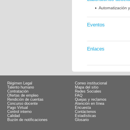
Automatización y
Eventos
Enlaces
Régimen Legal
Correo institucional
Talento humano
Mapa del sitio
Contratación
Redes Sociales
Ofertas de empleo
FAQ
Rendición de cuentas
Quejas y reclamos
Concurso docente
Atención en línea
Pago Virtual
Encuesta
Control interno
Contáctenos
Calidad
Estadísticas
Buzón de notificaciones
Glosario