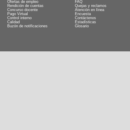
Ofertas de empleo
FAQ
Rendición de cuentas
Quejas y reclamos
Concurso docente
Atención en línea
Pago Virtual
Encuesta
Control interno
Contáctenos
Calidad
Estadísticas
Buzón de notificaciones
Glosario