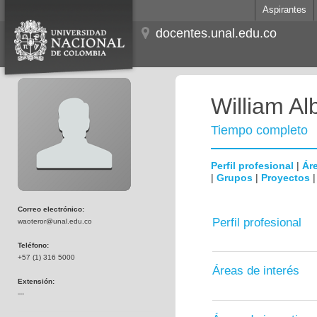
Aspirantes
docentes.unal.edu.co
William Al
Tiempo completo
Perfil profesional
|
Áre
|
Grupos
|
Proyectos
Correo electrónico:
Perfil profesional
waoteror@unal.edu.co
Teléfono:
+57 (1) 316 5000
Áreas de interés
Extensión:
---