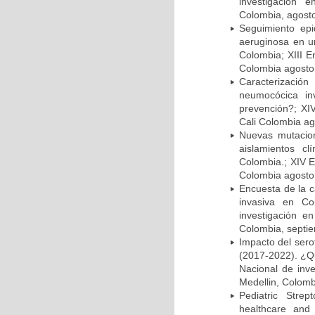
investigación 
Colombia, agost
Seguimiento ep
aeruginosa en un
Colombia; XIII E
Colombia agosto 
Caracterizació
neumocócica in
prevención?; XI
Cali Colombia ag
Nuevas mutacion
aislamientos c
Colombia.; XIV E
Colombia agosto 
Encuesta de la 
invasiva en Co
investigación e
Colombia, septi
Impacto del sero
(2017-2022). ¿Q
Nacional de inv
Medellin, Colomb
Pediatric Stre
healthcare and 