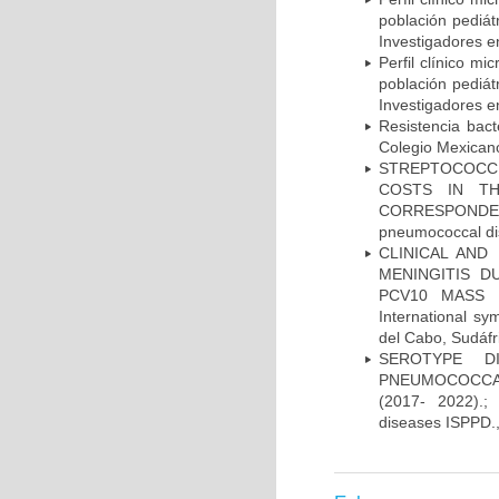
población pediá
Investigadores e
Perfil clínico m
población pediá
Investigadores e
Resistencia bac
Colegio Mexicano
STREPTOCOCCU
COSTS IN TH
CORRESPONDENC
pneumococcal di
CLINICAL AND
MENINGITIS 
PCV10 MASS V
International 
del Cabo, Sudáfr
SEROTYPE DI
PNEUMOCOCCAL
(2017- 2022).;
diseases ISPPD.,