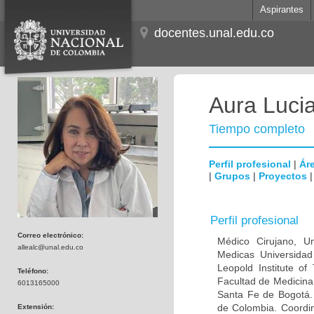
Aspirantes
docentes.unal.edu.co
Aura Lucia
Tiempo completo
Perfil profesional
|
Áre
|
Grupos
|
Proyectos
Perfil profesional
Correo electrónico:
Médico Cirujano, Un
allealc@unal.edu.co
Medicas Universidad 
Leopold Institute of
Teléfono:
Facultad de Medicina
6013165000
Santa Fe de Bogotá. I
de Colombia. Coordin
Extensión: