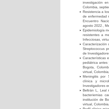
investigación e
Colombia, septi
Resistencia a lo
de enfermedad n
Encuentro Nacio
agosto 2022., Me
Epidemiología m
resistentes a m
Infecciosas, virt
Caracterización 
Streptococcus p
de Investigadore
Características 
pediátrica antes
Bogota, Colombi
virtual, Colombi
Meningitis por
clínica y micr
Investigadores e
Beltrán L, Leal
bacteriemias c
institución de B
virtual, Colombi
Perfil clínico m