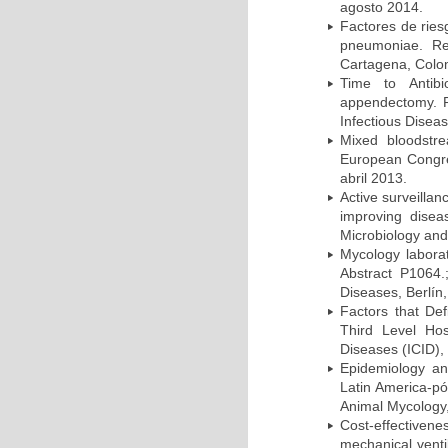
agosto 2014.
Factores de ries
pneumoniae. Re
Cartagena, Colo
Time to Antibio
appendectomy. P
Infectious Disea
Mixed bloodstr
European Congres
abril 2013.
Active surveillan
improving dise
Microbiology and 
Mycology laborat
Abstract P1064.
Diseases, Berlín,
Factors that Def
Third Level Hos
Diseases (ICID), 
Epidemiology and
Latin America-pó
Animal Mycology,
Cost-effectivene
mechanical vent