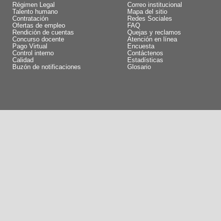
Régimen Legal
Correo institucional
Talento humano
Mapa del sitio
Contratación
Redes Sociales
Ofertas de empleo
FAQ
Rendición de cuentas
Quejas y reclamos
Concurso docente
Atención en línea
Pago Virtual
Encuesta
Control interno
Contáctenos
Calidad
Estadísticas
Buzón de notificaciones
Glosario