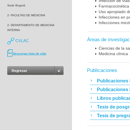
Infección de vías
Sede Bogotá
Farmacocinética 
Uso apropiado d
2- FACULTAD DE MEDICINA
Infecciones en p
Infecciones micó
2- DEPARTAMENTO DE MEDICINA
INTERNA
Áreas de investigac
CVLAC
Ciencias de la sa
Medicina clínica
Descargar hoja de vida
Publicaciones
Regresar
Publicaciones 
Publicaciones
Libros publica
Tesis de posg
Tesis de pregr