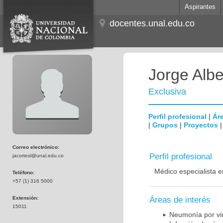
Aspirantes
docentes.unal.edu.co
Jorge Albe
Exclusiva
Perfil profesional
|
Áre
|
Grupos
|
Proyectos
Correo electrónico:
Perfil profesional
jacortesl@unal.edu.co
Médico especialista e
Teléfono:
+57 (1) 316 5000
Extensión:
Áreas de interés
15011
Neumonía por vi