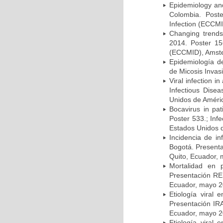
Epidemiology and 
Colombia. Post
Infection (ECCMI
Changing trends
2014. Poster 15
(ECCMID), Amster
Epidemiología d
de Micosis Invas
Viral infection i
Infectious Dise
Unidos de Améric
Bocavirus in pat
Poster 533.; Inf
Estados Unidos d
Incidencia de i
Bogotá. Presenta
Quito, Ecuador,
Mortalidad en 
Presentación RE
Ecuador, mayo 2
Etiología viral
Presentación IRA
Ecuador, mayo 2
Etiología viral