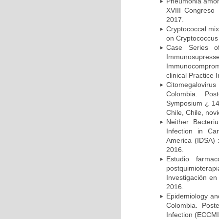
Pneumonia among 
XVIII Congreso
2017.
Cryptococcal mix
on Cryptococcus 
Case Series o
Immunosupress
Immunocompromi
clinical Practice
Citomegalovirus
Colombia. Pos
Symposium ¿ 14th
Chile, Chile, no
Neither Bacteri
Infection in Ca
America (IDSA) 
2016.
Estudio farmac
postquimiotera
Investigación en
2016.
Epidemiology and 
Colombia. Post
Infection (ECCMI