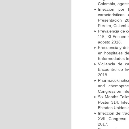
Colombia, agost
Infección por 
característica
Presentación 2
Pereira, Colombi
Prevalencia de c
115; XI Encuent
agosto 2018.
Frecuencia y des
en hospitales d
Enfermedades Inf
Vigilancia de 
Encuentro de In
2018.
Pharmacokinetics
and chemopther
Congress on Infe
Six Months Follow
Poster 314; Infe
Estados Unidos d
Infección del tra
XVIII Congreso
2017.