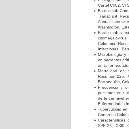
Cartel C002; VI 
Basiliximab Comp
Transplant Reci
Annual Intersci
Washington, Est
Basiliximab vers
citomegalovirus:
Colombia. Resum
Infecciosas., Ba
Microbiología y 
en pacientes crí
en Enfermedades 
Mortalidad en 
Resumen 225; IX
Barranquilla, Co
Frecuencia y d
pacientes en uni
de tercer nivel 
Enfermedades Inf
Tuberculosis en
Congreso Colomb
Características
SPE-26; XXIII 