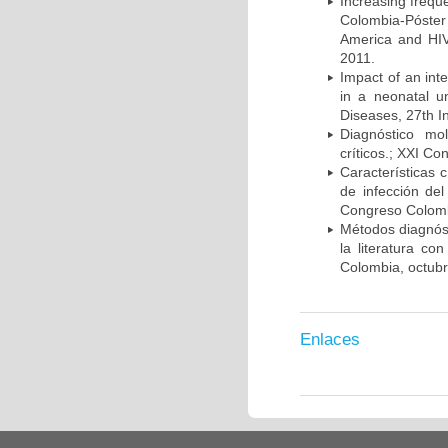
Increasing frequ
Colombia-Póster
America and HIV
2011.
Impact of an int
in a neonatal u
Diseases, 27th I
Diagnóstico mo
críticos.; XXI C
Características 
de infección del
Congreso Colombi
Métodos diagnóst
la literatura co
Colombia, octub
Enlaces