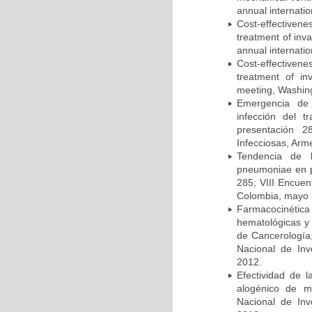
annual internati
Cost-effectivene
treatment of inv
annual internati
Cost-effectiven
treatment of in
meeting, Washing
Emergencia de 
infección del t
presentación 2
Infecciosas, Arm
Tendencia de l
pneumoniae en p
285; VIII Encuen
Colombia, mayo 
Farmacocinétic
hematológicas y n
de Cancerología,
Nacional de Inv
2012.
Efectividad de l
alogénico de me
Nacional de Inv