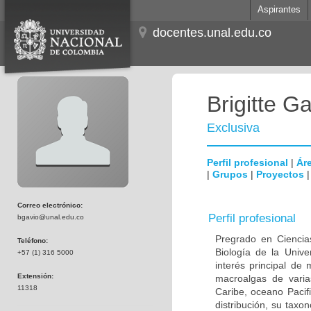
Aspirantes
docentes.unal.edu.co
Brigitte Ga
Exclusiva
Perfil profesional
|
Áre
|
Grupos
|
Proyectos
Correo electrónico:
Perfil profesional
bgavio@unal.edu.co
Pregrado en Ciencias
Teléfono:
Biología de la Unive
+57 (1) 316 5000
interés principal de
Extensión:
macroalgas de varia
11318
Caribe, oceano Pacifi
distribución, su tax