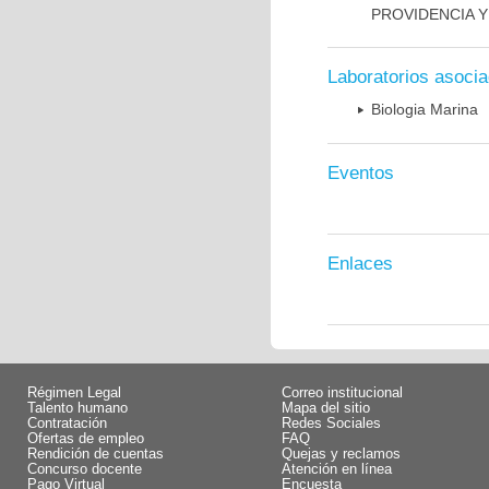
PROVIDENCIA Y
Laboratorios asoci
Biologia Marina
Eventos
Enlaces
Régimen Legal
Correo institucional
Talento humano
Mapa del sitio
Contratación
Redes Sociales
Ofertas de empleo
FAQ
Rendición de cuentas
Quejas y reclamos
Concurso docente
Atención en línea
Pago Virtual
Encuesta