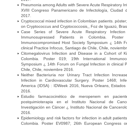
Pneumonia among Adults with Severe Acute Respiratory Infe
XVIII Congreso Panamericano de Infectología, Ciuda
2017.
Cryptococcal mixed infection in Colombian patients. póster
on Cryptococcus and Cryptococcosis,, Foz de Iguazú, Bras
Case Series of Severe Acute Respiratory Infecti
Immunosupressed Patients in Colombia. Poster 
Immunocompromised Host Society Symposium ¿ 14th For
clinical Practice Infocus, Santiago de Chile, Chile, noviemb
Citomegalovirus Infection and Disease in a Cohort of Ki
Colombia. Poster 019; 19th International Immuno
Symposium ¿ 14th Forum on Fungal Infection in clinical P
Chile, Chile, noviembre 2016.
Neither Bacteriuria nor Urinary Tract Infection Increas
Infection in Cardiovascular Surgery. Poster 1468; Inf
America (IDSA) : IDWeek 2016, Nueva Orleans, Estados 
2016.
Estudio farmacocinético de meropenem en paciente
postquimioterapia en el Instituto Nacional de Can
Investigación en Cáncer ¿ Instituto Nacional de Cancerolo
2016.
Epidemiology and risk factors for infection in adult patients
Colombia. Poster EV0987; 26th European Congress on 