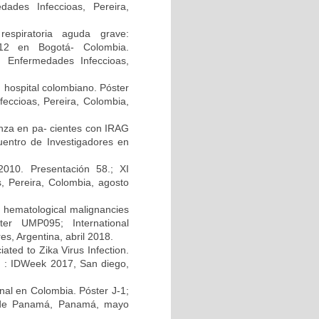
ades Infeccioas, Pereira,
respiratoria aguda grave:
2012 en Bogotá- Colombia.
n Enfermedades Infeccioas,
n hospital colombiano. Póster
eccioas, Pereira, Colombia,
uenza en pa- cientes con IRAG
uentro de Investigadores en
010. Presentación 58.; XI
, Pereira, Colombia, agosto
h hematological malignancies
ter UMP095; International
s, Argentina, abril 2018.
ated to Zika Virus Infection.
A) : IDWeek 2017, San diego,
enal en Colombia. Póster J-1;
d de Panamá, Panamá, mayo