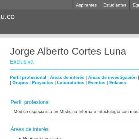
Aspirantes
Estudiantes
Eg
du.co
Jorge Alberto Cortes Luna
Exclusiva
Perfil profesional
|
Áreas de interés
|
Áreas de investigación
|
Grupos
|
Proyectos
|
Laboratorios
|
Eventos
|
Enlaces
Perfil profesional
Médico especialista en Medicina Interna e Infectología con mae
Áreas de interés
Neumonía por virus