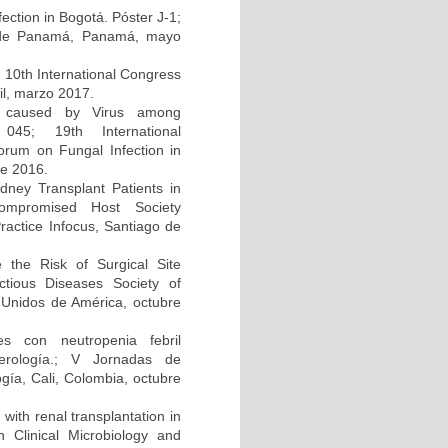
ction in Bogotá. Póster J-1;
d de Panamá, Panamá, mayo
; 10th International Congress
il, marzo 2017.
on caused by Virus among
045; 19th International
um on Fungal Infection in
re 2016.
dney Transplant Patients in
compromised Host Society
ractice Infocus, Santiago de
e the Risk of Surgical Site
ectious Diseases Society of
Unidos de América, octubre
s con neutropenia febril
cerología.; V Jornadas de
gía, Cali, Colombia, octubre
 with renal transplantation in
Clinical Microbiology and