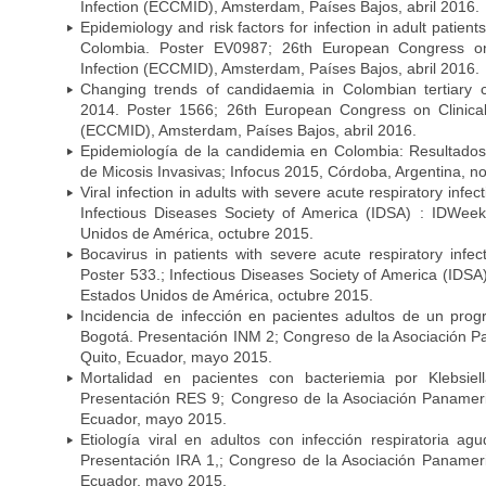
Infection (ECCMID), Amsterdam, Países Bajos, abril 2016.
Epidemiology and risk factors for infection in adult patients
Colombia. Poster EV0987; 26th European Congress on 
Infection (ECCMID), Amsterdam, Países Bajos, abril 2016.
Changing trends of candidaemia in Colombian tertiary 
2014. Poster 1566; 26th European Congress on Clinical
(ECCMID), Amsterdam, Países Bajos, abril 2016.
Epidemiología de la candidemia en Colombia: Resultado
de Micosis Invasivas; Infocus 2015, Córdoba, Argentina, 
Viral infection in adults with severe acute respiratory infe
Infectious Diseases Society of America (IDSA) : IDWee
Unidos de América, octubre 2015.
Bocavirus in patients with severe acute respiratory infec
Poster 533.; Infectious Diseases Society of America (IDS
Estados Unidos de América, octubre 2015.
Incidencia de infección en pacientes adultos de un prog
Bogotá. Presentación INM 2; Congreso de la Asociación P
Quito, Ecuador, mayo 2015.
Mortalidad en pacientes con bacteriemia por Klebsie
Presentación RES 9; Congreso de la Asociación Panameric
Ecuador, mayo 2015.
Etiología viral en adultos con infección respiratoria a
Presentación IRA 1,; Congreso de la Asociación Panameri
Ecuador, mayo 2015.