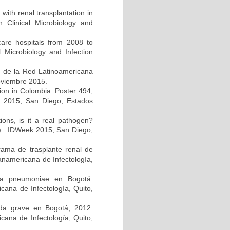
 with renal transplantation in
Clinical Microbiology and
care hospitals from 2008 to
 Microbiology and Infection
s de la Red Latinoamericana
noviembre 2015.
ction in Colombia. Poster 494;
k 2015, San Diego, Estados
tions, is it a real pathogen?
A) : IDWeek 2015, San Diego,
rama de trasplante renal de
anamericana de Infectología,
lla pneumoniae en Bogotá.
ana de Infectología, Quito,
guda grave en Bogotá, 2012.
cana de Infectología, Quito,