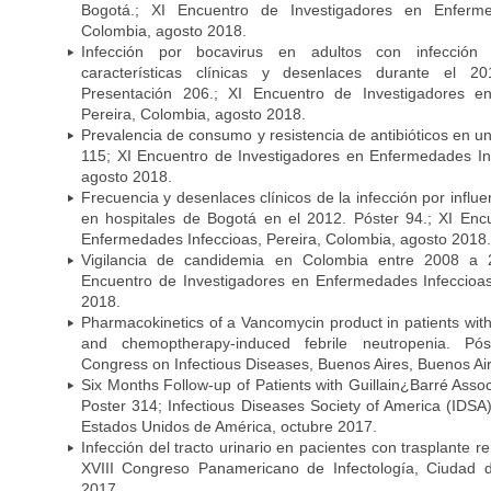
Bogotá.; XI Encuentro de Investigadores en Enfermed
Colombia, agosto 2018.
Infección por bocavirus en adultos con infección 
características clínicas y desenlaces durante el 
Presentación 206.; XI Encuentro de Investigadores e
Pereira, Colombia, agosto 2018.
Prevalencia de consumo y resistencia de antibióticos en u
115; XI Encuentro de Investigadores en Enfermedades Inf
agosto 2018.
Frecuencia y desenlaces clínicos de la infección por infl
en hospitales de Bogotá en el 2012. Póster 94.; XI Enc
Enfermedades Infeccioas, Pereira, Colombia, agosto 2018.
Vigilancia de candidemia en Colombia entre 2008 a 2
Encuentro de Investigadores en Enfermedades Infeccioas
2018.
Pharmacokinetics of a Vancomycin product in patients wit
and chemoptherapy-induced febrile neutropenia. Pós
Congress on Infectious Diseases, Buenos Aires, Buenos Aire
Six Months Follow-up of Patients with Guillain¿Barré Associ
Poster 314; Infectious Diseases Society of America (IDS
Estados Unidos de América, octubre 2017.
Infección del tracto urinario en pacientes con trasplante r
XVIII Congreso Panamericano de Infectología, Ciuda
2017.