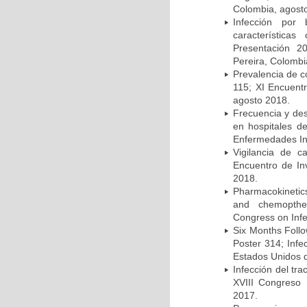
Colombia, agost
Infección por 
característica
Presentación 2
Pereira, Colombi
Prevalencia de c
115; XI Encuent
agosto 2018.
Frecuencia y des
en hospitales d
Enfermedades Inf
Vigilancia de 
Encuentro de In
2018.
Pharmacokinetics
and chemopther
Congress on Infe
Six Months Follow
Poster 314; Infe
Estados Unidos d
Infección del tra
XVIII Congreso
2017.