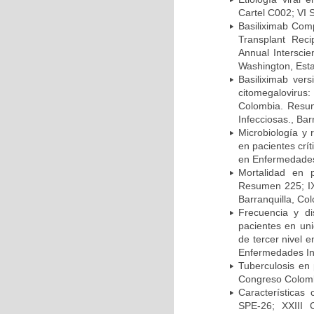
Cartel C002; VI 
Basiliximab Comp
Transplant Reci
Annual Intersci
Washington, Est
Basiliximab vers
citomegalovirus:
Colombia. Resum
Infecciosas., Ba
Microbiología y 
en pacientes crí
en Enfermedades 
Mortalidad en 
Resumen 225; IX
Barranquilla, Co
Frecuencia y d
pacientes en uni
de tercer nivel 
Enfermedades Inf
Tuberculosis en
Congreso Colomb
Características
SPE-26; XXIII 