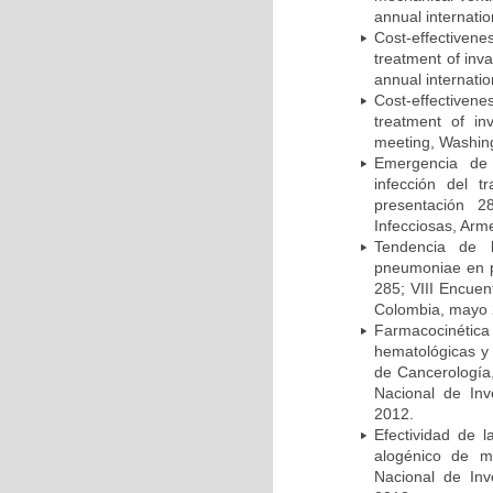
annual internati
Cost-effectivene
treatment of inv
annual internati
Cost-effectiven
treatment of in
meeting, Washing
Emergencia de 
infección del t
presentación 2
Infecciosas, Arm
Tendencia de l
pneumoniae en p
285; VIII Encuen
Colombia, mayo 
Farmacocinétic
hematológicas y n
de Cancerología,
Nacional de Inv
2012.
Efectividad de l
alogénico de me
Nacional de Inv