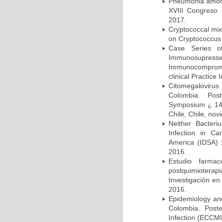
Pneumonia among 
XVIII Congreso
2017.
Cryptococcal mix
on Cryptococcus 
Case Series o
Immunosupress
Immunocompromi
clinical Practice
Citomegalovirus
Colombia. Pos
Symposium ¿ 14th
Chile, Chile, no
Neither Bacteri
Infection in Ca
America (IDSA) 
2016.
Estudio farmac
postquimiotera
Investigación en
2016.
Epidemiology and 
Colombia. Post
Infection (ECCMI