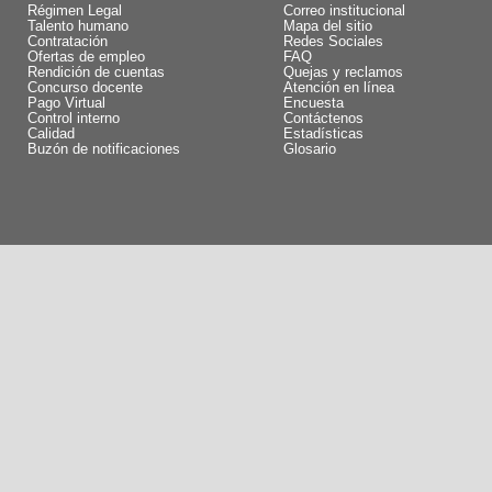
Régimen Legal
Correo institucional
Talento humano
Mapa del sitio
Contratación
Redes Sociales
Ofertas de empleo
FAQ
Rendición de cuentas
Quejas y reclamos
Concurso docente
Atención en línea
Pago Virtual
Encuesta
Control interno
Contáctenos
Calidad
Estadísticas
Buzón de notificaciones
Glosario