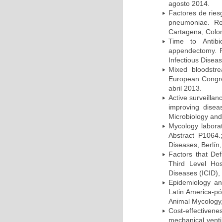
agosto 2014.
Factores de ries
pneumoniae. Re
Cartagena, Colo
Time to Antibio
appendectomy. P
Infectious Disea
Mixed bloodstr
European Congres
abril 2013.
Active surveillan
improving dise
Microbiology and 
Mycology laborat
Abstract P1064.
Diseases, Berlín,
Factors that Def
Third Level Hos
Diseases (ICID), 
Epidemiology and
Latin America-pó
Animal Mycology,
Cost-effectivene
mechanical vent