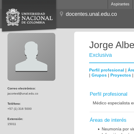
Aspirantes
docentes.unal.edu.co
Jorge Albe
Exclusiva
Perfil profesional
|
Áre
|
Grupos
|
Proyectos
Correo electrónico:
Perfil profesional
jacortesl@unal.edu.co
Médico especialista e
Teléfono:
+57 (1) 316 5000
Extensión:
Áreas de interés
15011
Neumonía por vi