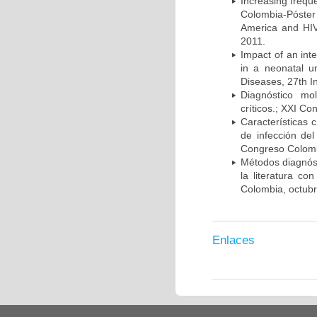
Increasing frequ
Colombia-Póster
America and HIV
2011.
Impact of an int
in a neonatal u
Diseases, 27th I
Diagnóstico mo
críticos.; XXI C
Características 
de infección del
Congreso Colombi
Métodos diagnóst
la literatura co
Colombia, octub
Enlaces