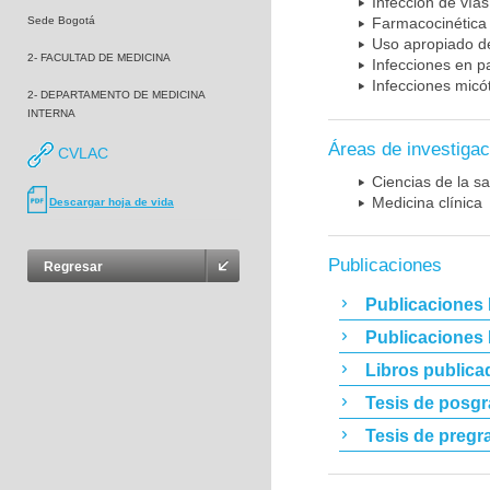
Infección de vías
Sede Bogotá
Farmacocinética 
Uso apropiado d
2- FACULTAD DE MEDICINA
Infecciones en p
Infecciones micó
2- DEPARTAMENTO DE MEDICINA
INTERNA
Áreas de investigac
CVLAC
Ciencias de la sa
Medicina clínica
Descargar hoja de vida
Publicaciones
Regresar
Publicaciones 
Publicaciones
Libros publica
Tesis de posg
Tesis de pregr