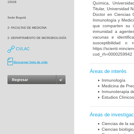
15039
Química, Universida
Titular, Universidad
Doctor en Ciencias 
Sede Bogotá
Inmunología y Medici
que comparten su in
2- FACULTAD DE MEDICINA
inmunidad a agentes 
vacunas e identifi
2- DEPARTAMENTO DE MICROBIOLOGÍA
susceptibilidad o
https://scienti.mincie
CVLAC
cod_rh=0000259942
Descargar hoja de vida
Áreas de interés
Regresar
Inmunología
Medicina de Prec
Inmunoterapia d
Estudios Clínicos
Áreas de investigac
Ciencias de la sa
Ciencias biológi