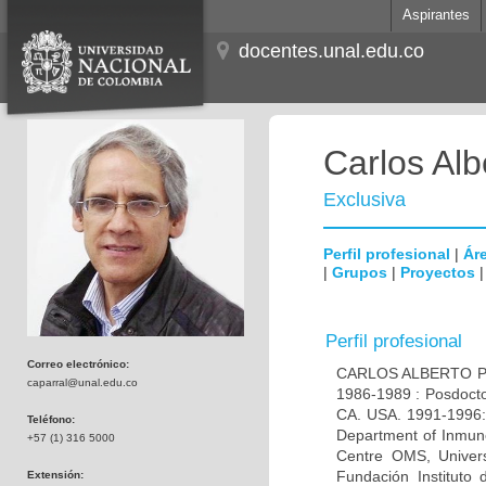
Aspirantes
docentes.unal.edu.co
Carlos Alb
Exclusiva
Perfil profesional
|
Áre
|
Grupos
|
Proyectos
Perfil profesional
Correo electrónico:
CARLOS ALBERTO PAR
caparral@unal.edu.co
1986-1989 : Posdocto
CA. USA. 1991-1996: 
Teléfono:
Department of Inmuno
+57 (1) 316 5000
Centre OMS, Univers
Fundación Instituto
Extensión: