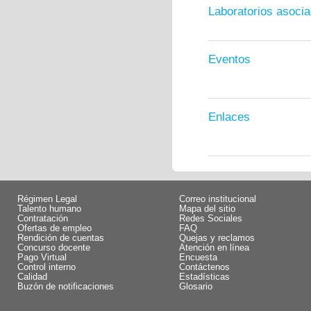
Laboratorios asoci
Eventos
Enlaces
Régimen Legal
Correo institucional
Talento humano
Mapa del sitio
Contratación
Redes Sociales
Ofertas de empleo
FAQ
Rendición de cuentas
Quejas y reclamos
Concurso docente
Atención en línea
Pago Virtual
Encuesta
Control interno
Contáctenos
Calidad
Estadísticas
Buzón de notificaciones
Glosario