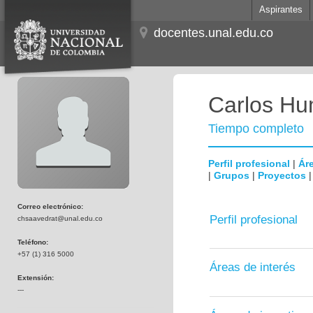
Aspirantes
docentes.unal.edu.co
Carlos Hum
Tiempo completo
Perfil profesional
|
Áre
|
Grupos
|
Proyectos
Correo electrónico:
Perfil profesional
chsaavedrat@unal.edu.co
Teléfono:
+57 (1) 316 5000
Áreas de interés
Extensión:
---