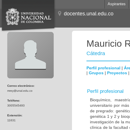
Aspirantes
docentes.unal.edu.co
Mauricio 
Cátedra
Perfil profesional
|
Áre
|
Grupos
|
Proyectos
Correo electrónico:
Perfil profesional
mrey@unal.edu.co
Bioquímico, maestr
Teléfono:
universitario por más
3005545493
de pregrado: genétic
Extensión:
genética 1 y 2 y bioq
11631
investigación de la m
clínica de la facult