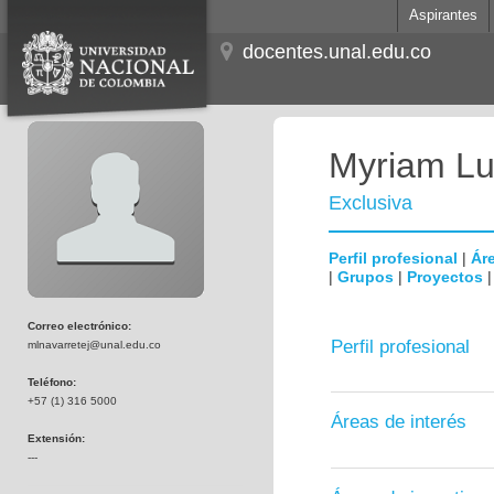
Aspirantes
docentes.unal.edu.co
Myriam Lu
Exclusiva
Perfil profesional
|
Áre
|
Grupos
|
Proyectos
Correo electrónico:
Perfil profesional
mlnavarretej@unal.edu.co
Teléfono:
+57 (1) 316 5000
Áreas de interés
Extensión:
---