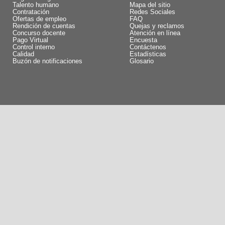
Talento humano
Mapa del sitio
Contratación
Redes Sociales
Ofertas de empleo
FAQ
Rendición de cuentas
Quejas y reclamos
Concurso docente
Atención en línea
Pago Virtual
Encuesta
Control interno
Contáctenos
Calidad
Estadísticas
Buzón de notificaciones
Glosario