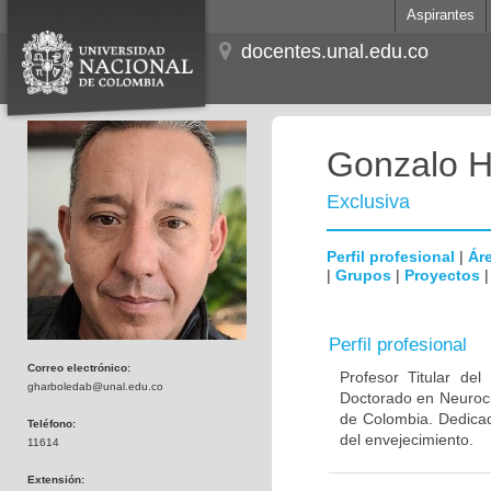
Aspirantes
docentes.unal.edu.co
Gonzalo H
Exclusiva
Perfil profesional
|
Áre
|
Grupos
|
Proyectos
Perfil profesional
Correo electrónico:
Profesor Titular de
gharboledab@unal.edu.co
Doctorado en Neuroci
de Colombia. Dedicad
Teléfono:
del envejecimiento.
11614
Extensión: