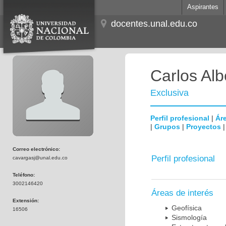
Aspirantes
docentes.unal.edu.co
Carlos Al
Exclusiva
Perfil profesional
|
Áre
|
Grupos
|
Proyectos
Correo electrónico:
Perfil profesional
cavargasj@unal.edu.co
Teléfono:
3002146420
Áreas de interés
Extensión:
Geofísica
16506
Sismología