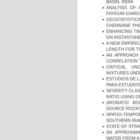
BASIN, INDIA
ANALYSIS OF 
FAYOUM-CAIRO
GEOSTATISTIC
CHENNANE' PH
ENHANCING TIM
ON INSTANTAN
A NEW EMPIRI
LENGTH FOR T
AN APPROACH 
CORRELATION 
CRITICAL UN
MIXTURES UND
ESTUDIOS DE L
PARA ESTUDIO
SEVERITY CLAS
RATIO USING O
AROMATIC BI
SOURCE ROCKS
SPATIO-TEMPOR
SOUTHERN IRA
STATE OF STR
AN APPROXIM
WATER FROM A