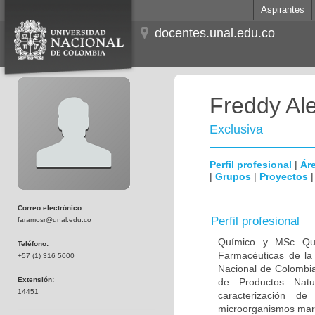
Aspirantes
docentes.unal.edu.co
Freddy Al
Exclusiva
Perfil profesional
|
Áre
|
Grupos
|
Proyectos
Correo electrónico:
Perfil profesional
faramosr@unal.edu.co
Químico y MSc Qui
Teléfono:
Farmacéuticas de la 
+57 (1) 316 5000
Nacional de Colombia
Extensión:
de Productos Natur
14451
caracterización d
microorganismos mari