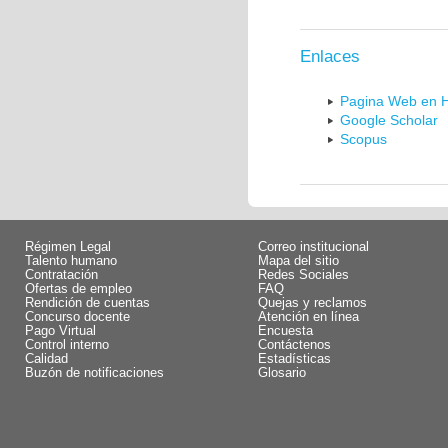
Enlaces
Pagina Web en 
Google Scholar
Scopus
Régimen Legal
Correo institucional
Talento humano
Mapa del sitio
Contratación
Redes Sociales
Ofertas de empleo
FAQ
Rendición de cuentas
Quejas y reclamos
Concurso docente
Atención en línea
Pago Virtual
Encuesta
Control interno
Contáctenos
Calidad
Estadísticas
Buzón de notificaciones
Glosario