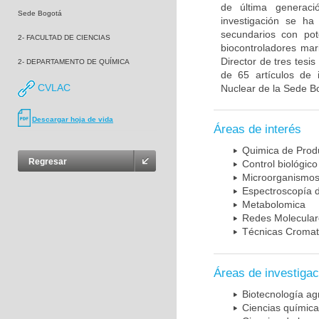
de última generac
Sede Bogotá
investigación se ha
secundarios con pote
2- FACULTAD DE CIENCIAS
biocontroladores mar
Director de tres tesi
2- DEPARTAMENTO DE QUÍMICA
de 65 artículos de 
CVLAC
Nuclear de la Sede B
Descargar hoja de vida
Áreas de interés
Quimica de Prod
Regresar
Control biológico
Microorganismos
Espectroscopía
Metabolomica
Redes Molecular
Técnicas Cromat
Áreas de investigac
Biotecnología ag
Ciencias químic