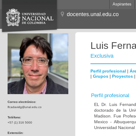
Aspirantes
docentes.unal.edu.co
Luis Fern
Exclusiva
Perfil profesional
|
Áre
|
Grupos
|
Proyectos
Perfil profesional
Correo electrónico:
EL Dr. Luis Fernan
lfcadavidg@unal.edu.co
doctorado de la Uni
Madison. Fue Profeso
Teléfono:
Mexico - Albuquerque
+57 (1) 316 5000
Universidad Nacional 
Extensión: