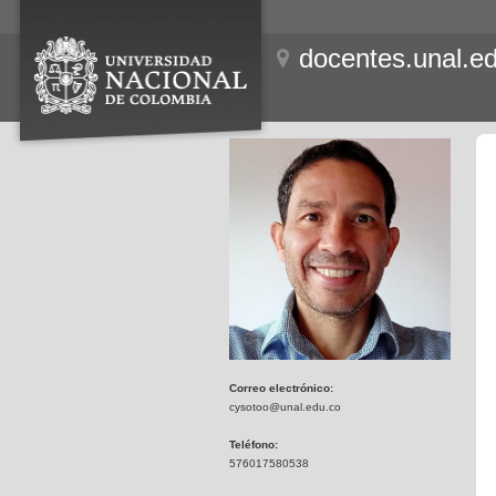
docentes.unal.e
Correo electrónico:
cysotoo@unal.edu.co
Teléfono:
576017580538