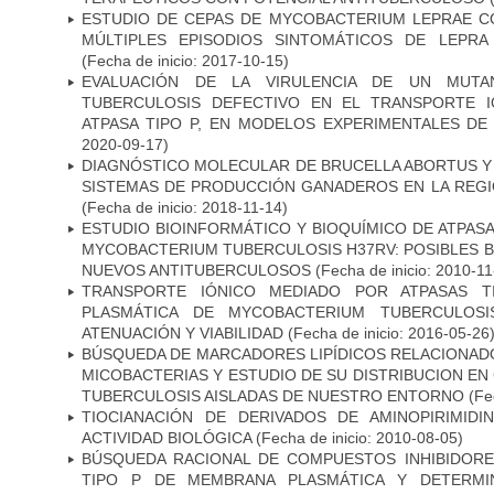
ESTUDIO DE CEPAS DE MYCOBACTERIUM LEPRAE 
MÚLTIPLES EPISODIOS SINTOMÁTICOS DE LEPRA
(Fecha de inicio: 2017-10-15)
EVALUACIÓN DE LA VIRULENCIA DE UN MUTA
TUBERCULOSIS DEFECTIVO EN EL TRANSPORTE 
ATPASA TIPO P, EN MODELOS EXPERIMENTALES DE
2020-09-17)
DIAGNÓSTICO MOLECULAR DE BRUCELLA ABORTUS Y
SISTEMAS DE PRODUCCIÓN GANADEROS EN LA REGI
(Fecha de inicio: 2018-11-14)
ESTUDIO BIOINFORMÁTICO Y BIOQUÍMICO DE ATPASA
MYCOBACTERIUM TUBERCULOSIS H37RV: POSIBLES B
NUEVOS ANTITUBERCULOSOS
(Fecha de inicio: 2010-11
TRANSPORTE IÓNICO MEDIADO POR ATPASAS 
PLASMÁTICA DE MYCOBACTERIUM TUBERCULOSI
ATENUACIÓN Y VIABILIDAD
(Fecha de inicio: 2016-05-26
BÚSQUEDA DE MARCADORES LIPÍDICOS RELACIONADO
MICOBACTERIAS Y ESTUDIO DE SU DISTRIBUCION E
TUBERCULOSIS AISLADAS DE NUESTRO ENTORNO
(Fec
TIOCIANACIÓN DE DERIVADOS DE AMINOPIRIMID
ACTIVIDAD BIOLÓGICA
(Fecha de inicio: 2010-08-05)
BÚSQUEDA RACIONAL DE COMPUESTOS INHIBIDORES
TIPO P DE MEMBRANA PLASMÁTICA Y DETERMIN