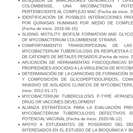
BÚSQUEDA DE MARCADORES GENÓMICOS Y LIPÍD
COLOMBIENSE, UNA MICOBACTERIA POTEN
PERTENECIENTE AL COMPLEJO MAC
(Fecha de inicio: 
IDENTIFICACIÓN DE POSIBLES INTERACCIONES PR
POR QUINASAS HUMANAS POR MEDIO DE COMPLE
(Fecha de inicio: 2016-06-15)
SLIDING MOTILITY, BIOFILM FORMATION AND GLYC
OF MYCOBACTERIUM COLOMBIENSE STRAINS
COMPORTAMIENTO TRANSCRIPCIONAL DE LA
MYCOBACTERIUM TUBERCULOSIS EN RESPUESTA A 
DE CATIONES DE METALES PESADOS
(Fecha de inicio: 
APLICACIÓN DE HERRAMIENTAS FISICOQUÍMICAS E
PROPIEDADES ASOCIDAS A LA VIRULENCIA DE MYCO
DETERMINACIÓN DE LA CAPACIDAD DE FORMACIÓN DE
Y COMPOSICIÓN DE GLICOPEPTIDOLÍPIDOS, CO
INVASIVO DE AISLADOS CLINICOS DE MYCOBACTER
inicio: 2012-01-17)
MYCOBACTERIUM TUBERCULOSIS P-TYPE ATPASES
DRUG OR VACCINES DEVELOPMENT
ALIANZA ESTRATÉGICA PARA LA EVALUACIÓN PR
MYCOBACTERIUM TUBERCULOSIS DEFECTIVOS E
POTENCIAL VACUNAL
(Fecha de inicio: 2020-06-12)
APOYO A ESTUDIANTES DE POSGRADO DEL DE
INTERESADOS EN EL ESTUDIO DE LA BIOQUÍMICA Y 