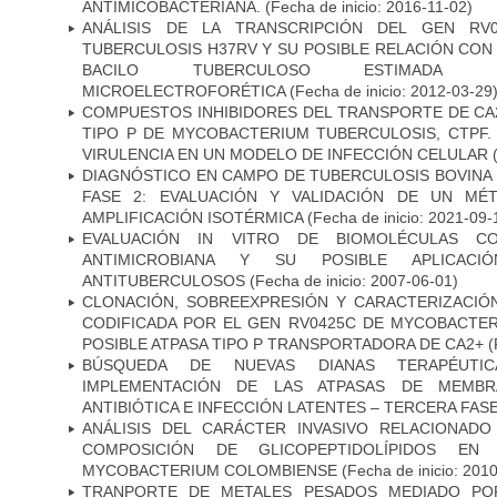
ANTIMICOBACTERIANA.
(Fecha de inicio: 2016-11-02)
ANÁLISIS DE LA TRANSCRIPCIÓN DEL GEN RV
TUBERCULOSIS H37RV Y SU POSIBLE RELACIÓN CON 
BACILO TUBERCULOSO ESTIMADA ME
MICROELECTROFORÉTICA
(Fecha de inicio: 2012-03-29
COMPUESTOS INHIBIDORES DEL TRANSPORTE DE CA
TIPO P DE MYCOBACTERIUM TUBERCULOSIS, CTPF.
VIRULENCIA EN UN MODELO DE INFECCIÓN CELULAR
(
DIAGNÓSTICO EN CAMPO DE TUBERCULOSIS BOVINA 
FASE 2: EVALUACIÓN Y VALIDACIÓN DE UN MÉ
AMPLIFICACIÓN ISOTÉRMICA
(Fecha de inicio: 2021-09-
EVALUACIÓN IN VITRO DE BIOMOLÉCULAS CO
ANTIMICROBIANA Y SU POSIBLE APLICAC
ANTITUBERCULOSOS
(Fecha de inicio: 2007-06-01)
CLONACIÓN, SOBREEXPRESIÓN Y CARACTERIZACIÓN
CODIFICADA POR EL GEN RV0425C DE MYCOBACTER
POSIBLE ATPASA TIPO P TRANSPORTADORA DE CA2+
(
BÚSQUEDA DE NUEVAS DIANAS TERAPÉUTIC
IMPLEMENTACIÓN DE LAS ATPASAS DE MEMBR
ANTIBIÓTICA E INFECCIÓN LATENTES – TERCERA FAS
ANÁLISIS DEL CARÁCTER INVASIVO RELACIONAD
COMPOSICIÓN DE GLICOPEPTIDOLÍPIDOS EN 
MYCOBACTERIUM COLOMBIENSE
(Fecha de inicio: 201
TRANPORTE DE METALES PESADOS MEDIADO POR