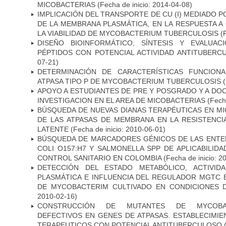
MICOBACTERIAS
(Fecha de inicio: 2014-04-08)
IMPLICACIÓN DEL TRANSPORTE DE CU (I) MEDIADO PO
DE LA MEMBRANA PLASMÁTICA, EN LA RESPUESTA A
LA VIABILIDAD DE MYCOBACTERIUM TUBERCULOSIS
(F
DISEÑO BIOINFORMÁTICO, SÍNTESIS Y EVALUAC
PÉPTIDOS CON POTENCIAL ACTIVIDAD ANTITUBERC
07-21)
DETERMINACIÓN DE CARACTERÍSTICAS FUNCIONA
ATPASA TIPO P DE MYCOBACTERIUM TUBERCULOSIS
(
APOYO A ESTUDIANTES DE PRE Y POSGRADO Y A DO
INVESTIGACION EN EL AREA DE MICOBACTERIAS
(Fecha
BÚSQUEDA DE NUEVAS DIANAS TERAPÉUTICAS EN MI
DE LAS ATPASAS DE MEMBRANA EN LA RESISTENCIA
LATENTE
(Fecha de inicio: 2010-06-01)
BÚSQUEDA DE MARCADORES GÉNICOS DE LAS ENTE
COLI O157:H7 Y SALMONELLA SPP DE APLICABILI
CONTROL SANITARIO EN COLOMBIA
(Fecha de inicio: 2
DETECCIÓN DEL ESTADO METABÓLICO, ACTIVID
PLASMÁTICA E INFLUENCIA DEL REGULADOR MGTC 
DE MYCOBACTERIM CULTIVADO EN CONDICIONES
2010-02-16)
CONSTRUCCIÓN DE MUTANTES DE MYCOBAC
DEFECTIVOS EN GENES DE ATPASAS. ESTABLECIMI
TERAPEUTICOS CON POTENCIAL ANTITUBERCULOSO
(