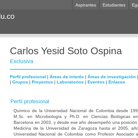
Aspirantes
Estudiantes
Eg
du.co
Carlos Yesid Soto Ospina
Exclusiva
Perfil profesional
|
Áreas de interés
|
Áreas de investigación
|
Grupos
|
Proyectos
|
Laboratorios
|
Eventos
|
Enlaces
Perfil profesional
Químico de la Universidad Nacional de Colombia desde 1992
M.Sc. en Microbiología y Ph.D. en Ciencias Biológicas e
Barcelona en 2003, y desde ese año desempeñó una posición p
Medicina de la Universidad de Zaragoza hasta el 2005, año
Universidad Nacional de Colombia como Profesor Asociado 