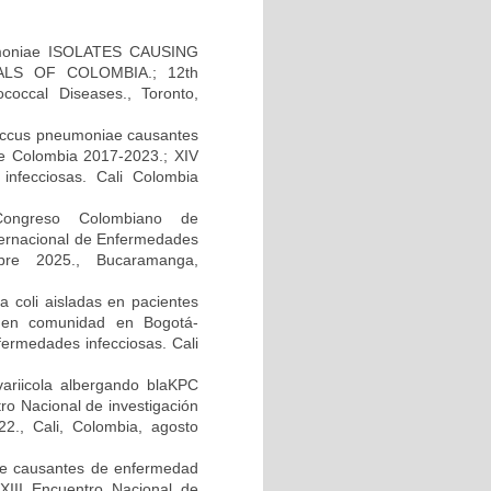
moniae ISOLATES CAUSING
LS OF COLOMBIA.; 12th
occal Diseases., Toronto,
ococcus pneumoniae causantes
e Colombia 2017-2023.; XIV
infecciosas. Cali Colombia
 Congreso Colombiano de
ternacional de Enfermedades
bre 2025., Bucaramanga,
 coli aisladas en pacientes
da en comunidad en Bogotá-
fermedades infecciosas. Cali
variicola albergando blaKPC
tro Nacional de investigación
2., Cali, Colombia, agosto
ae causantes de enfermedad
XIII Encuentro Nacional de