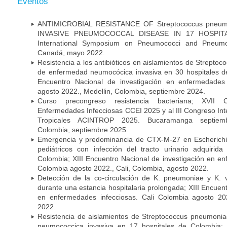
Eventos
ANTIMICROBIAL RESISTANCE OF Streptococcus pneu
INVASIVE PNEUMOCOCCAL DISEASE IN 17 HOSPITA
International Symposium on Pneumococci and Pneumoc
Canadá, mayo 2022.
Resistencia a los antibióticos en aislamientos de Strept
de enfermedad neumocócica invasiva en 30 hospitales d
Encuentro Nacional de investigación en enfermedades 
agosto 2022., Medellin, Colombia, septiembre 2024.
Curso precongreso resistencia bacteriana; XVII
Enfermedades Infecciosas CCEI 2025 y al III Congreso In
Tropicales ACINTROP 2025. Bucaramanga septiem
Colombia, septiembre 2025.
Emergencia y predominancia de CTX-M-27 en Escherichia
pediátricos con infección del tracto urinario adquiri
Colombia; XIII Encuentro Nacional de investigación en en
Colombia agosto 2022., Cali, Colombia, agosto 2022.
Detección de la co-circulación de K. pneumoniae y K. 
durante una estancia hospitalaria prolongada; XIII Encuen
en enfermedades infecciosas. Cali Colombia agosto 202
2022.
Resistencia de aislamientos de Streptococcus pneumoni
neumococcica invasiva en 17 hospitales de Colombia; 