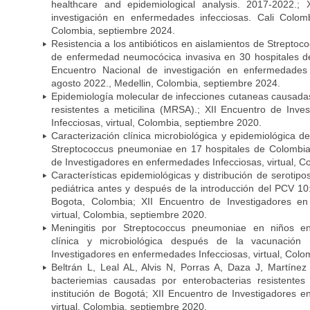
healthcare and epidemiological analysis. 2017-2022.;
investigación en enfermedades infecciosas. Cali Colom
Colombia, septiembre 2024.
Resistencia a los antibióticos en aislamientos de Strept
de enfermedad neumocócica invasiva en 30 hospitales d
Encuentro Nacional de investigación en enfermedades 
agosto 2022., Medellin, Colombia, septiembre 2024.
Epidemiología molecular de infecciones cutaneas causada
resistentes a meticilina (MRSA).; XII Encuentro de Inv
Infecciosas, virtual, Colombia, septiembre 2020.
Caracterización clínica microbiológica y epidemiológica d
Streptococcus pneumoniae en 17 hospitales de Colombia
de Investigadores en enfermedades Infecciosas, virtual, C
Características epidemiológicas y distribución de serot
pediátrica antes y después de la introducción del PCV 10:
Bogota, Colombia; XII Encuentro de Investigadores en
virtual, Colombia, septiembre 2020.
Meningitis por Streptococcus pneumoniae en niños en
clínica y microbiológica después de la vacunación
Investigadores en enfermedades Infecciosas, virtual, Colo
Beltrán L, Leal AL, Alvis N, Porras A, Daza J, Martíne
bacteriemias causadas por enterobacterias resistent
institución de Bogotá; XII Encuentro de Investigadores 
virtual, Colombia, septiembre 2020.