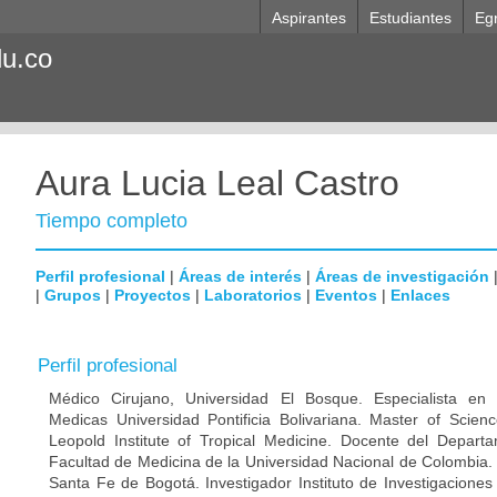
Aspirantes
Estudiantes
Eg
du.co
Aura Lucia Leal Castro
Tiempo completo
Perfil profesional
|
Áreas de interés
|
Áreas de investigación
|
Grupos
|
Proyectos
|
Laboratorios
|
Eventos
|
Enlaces
Perfil profesional
Médico Cirujano, Universidad El Bosque. Especialista en M
Medicas Universidad Pontificia Bolivariana. Master of Scien
Leopold Institute of Tropical Medicine. Docente del Depart
Facultad de Medicina de la Universidad Nacional de Colombia. 
Santa Fe de Bogotá. Investigador Instituto de Investigaciones