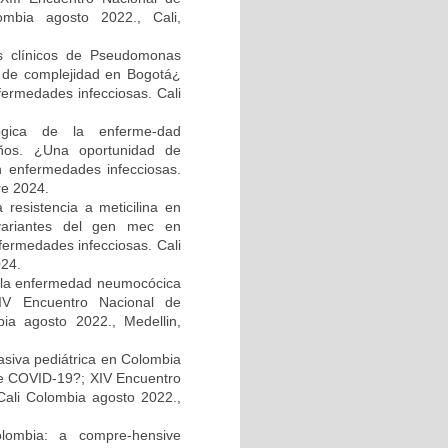
ombia agosto 2022., Cali,
os clínicos de Pseudomonas
el de complejidad en Bogotá¿
fermedades infecciosas. Cali
ológica de la enferme-dad
ños. ¿Una oportunidad de
n enfermedades infecciosas.
re 2024.
resistencia a meticilina en
 variantes del gen mec en
fermedades infecciosas. Cali
024.
e la enfermedad neumocócica
XIV Encuentro Nacional de
bia agosto 2022., Medellin,
asiva pediátrica en Colombia
e COVID-19?; XIV Encuentro
Cali Colombia agosto 2022.,
olombia: a compre-hensive