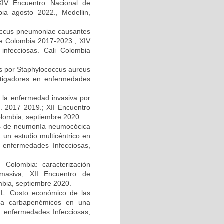
 XIV Encuentro Nacional de
bia agosto 2022., Medellin,
ococcus pneumoniae causantes
e Colombia 2017-2023.; XIV
infecciosas. Cali Colombia
s por Staphylococcus aureus
estigadores en enfermedades
e la enfermedad invasiva por
. 2017 2019.; XII Encuentro
olombia, septiembre 2020.
ipos de neumonía neumocócica
 un estudio multicéntrico en
 enfermedades Infecciosas,
 Colombia: caracterización
 masiva; XII Encuentro de
mbia, septiembre 2020.
z L. Costo económico de las
es a carbapenémicos en una
en enfermedades Infecciosas,