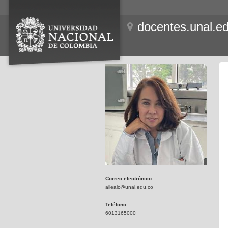
docentes.unal.e
Correo electrónico:
allealc@unal.edu.co
Teléfono:
6013165000