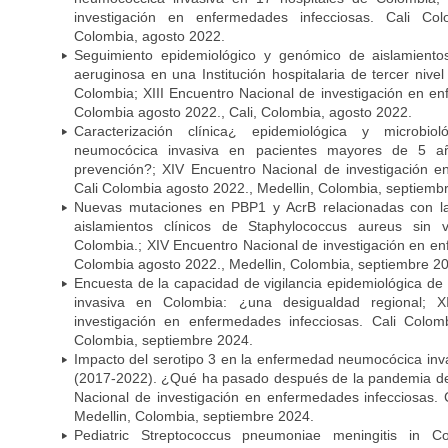
investigación en enfermedades infecciosas. Cali Col
Colombia, agosto 2022.
Seguimiento epidemiológico y genómico de aislamient
aeruginosa en una Institución hospitalaria de tercer niv
Colombia; XIII Encuentro Nacional de investigación en en
Colombia agosto 2022., Cali, Colombia, agosto 2022.
Caracterización clínica¿ epidemiológica y microbi
neumocócica invasiva en pacientes mayores de 5 a
prevención?; XIV Encuentro Nacional de investigación e
Cali Colombia agosto 2022., Medellin, Colombia, septiemb
Nuevas mutaciones en PBP1 y AcrB relacionadas con la 
aislamientos clínicos de Staphylococcus aureus sin
Colombia.; XIV Encuentro Nacional de investigación en en
Colombia agosto 2022., Medellin, Colombia, septiembre 2
Encuesta de la capacidad de vigilancia epidemiológica d
invasiva en Colombia: ¿una desigualdad regional; 
investigación en enfermedades infecciosas. Cali Colom
Colombia, septiembre 2024.
Impacto del serotipo 3 en la enfermedad neumocócica inv
(2017-2022). ¿Qué ha pasado después de la pandemia d
Nacional de investigación en enfermedades infecciosas. 
Medellin, Colombia, septiembre 2024.
Pediatric Streptococcus pneumoniae meningitis in C