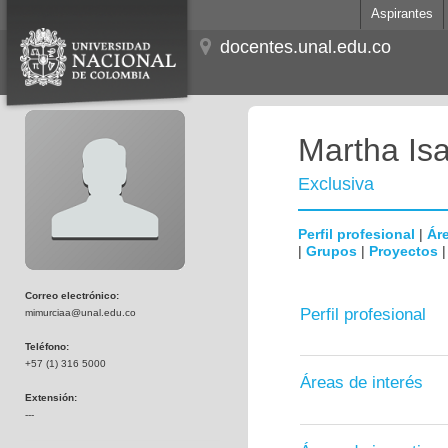
Aspirantes
docentes.unal.edu.co
Martha Is
Exclusiva
Perfil profesional
|
Áre
|
Grupos
|
Proyectos
Correo electrónico:
Perfil profesional
mimurciaa@unal.edu.co
Teléfono:
+57 (1) 316 5000
Áreas de interés
Extensión:
---