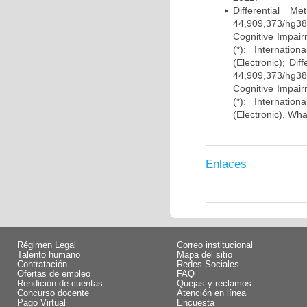
Differential 
44,909,373/hg38)
Cognitive Impairm
(*): Internati
(Electronic); Di
44,909,373/hg38)
Cognitive Impairm
(*): Internati
(Electronic), Wh
Enlaces
Régimen Legal
Correo institucional
Talento humano
Mapa del sitio
Contratación
Redes Sociales
Ofertas de empleo
FAQ
Rendición de cuentas
Quejas y reclamos
Concurso docente
Atención en línea
Pago Virtual
Encuesta