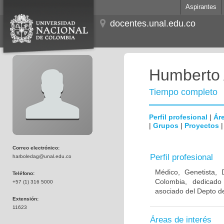
Aspirantes
docentes.unal.edu.co
Humberto 
Tiempo completo
Perfil profesional
|
Áre
|
Grupos
|
Proyectos
Correo electrónico:
Perfil profesional
harboledag@unal.edu.co
Médico, Genetista, 
Teléfono:
Colombia, dedicado
+57 (1) 316 5000
asociado del Depto de
Extensión:
11623
Áreas de interés