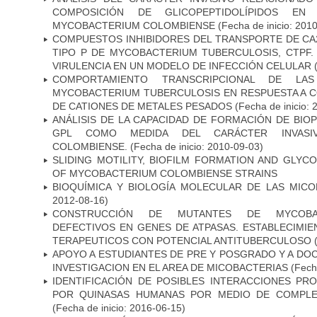
COMPOSICIÓN DE GLICOPEPTIDOLÍPIDOS EN 
MYCOBACTERIUM COLOMBIENSE
(Fecha de inicio: 201
COMPUESTOS INHIBIDORES DEL TRANSPORTE DE CA
TIPO P DE MYCOBACTERIUM TUBERCULOSIS, CTPF.
VIRULENCIA EN UN MODELO DE INFECCIÓN CELULAR
(
COMPORTAMIENTO TRANSCRIPCIONAL DE LA
MYCOBACTERIUM TUBERCULOSIS EN RESPUESTA A 
DE CATIONES DE METALES PESADOS
(Fecha de inicio: 
ANÁLISIS DE LA CAPACIDAD DE FORMACIÓN DE BIO
GPL COMO MEDIDA DEL CARÁCTER INVASI
COLOMBIENSE.
(Fecha de inicio: 2010-09-03)
SLIDING MOTILITY, BIOFILM FORMATION AND GLYC
OF MYCOBACTERIUM COLOMBIENSE STRAINS
BIOQUÍMICA Y BIOLOGÍA MOLECULAR DE LAS MICO
2012-08-16)
CONSTRUCCIÓN DE MUTANTES DE MYCOBAC
DEFECTIVOS EN GENES DE ATPASAS. ESTABLECIMI
TERAPEUTICOS CON POTENCIAL ANTITUBERCULOSO
(
APOYO A ESTUDIANTES DE PRE Y POSGRADO Y A DO
INVESTIGACION EN EL AREA DE MICOBACTERIAS
(Fecha
IDENTIFICACIÓN DE POSIBLES INTERACCIONES PR
POR QUINASAS HUMANAS POR MEDIO DE COMPLE
(Fecha de inicio: 2016-06-15)