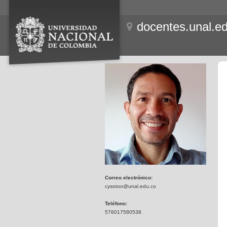
docentes.unal.e
Correo electrónico:
cysotoo@unal.edu.co
Teléfono:
576017580538