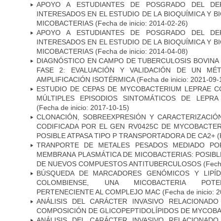
APOYO A ESTUDIANTES DE POSGRADO DEL DE
INTERESADOS EN EL ESTUDIO DE LA BIOQUÍMICA Y 
MICOBACTERIAS
(Fecha de inicio: 2014-02-26)
APOYO A ESTUDIANTES DE POSGRADO DEL DE
INTERESADOS EN EL ESTUDIO DE LA BIOQUÍMICA Y 
MICOBACTERIAS
(Fecha de inicio: 2014-04-08)
DIAGNÓSTICO EN CAMPO DE TUBERCULOSIS BOVINA 
FASE 2: EVALUACIÓN Y VALIDACIÓN DE UN MÉ
AMPLIFICACIÓN ISOTÉRMICA
(Fecha de inicio: 2021-09-
ESTUDIO DE CEPAS DE MYCOBACTERIUM LEPRAE 
MÚLTIPLES EPISODIOS SINTOMÁTICOS DE LEPRA
(Fecha de inicio: 2017-10-15)
CLONACIÓN, SOBREEXPRESIÓN Y CARACTERIZACIÓN
CODIFICADA POR EL GEN RV0425C DE MYCOBACTER
POSIBLE ATPASA TIPO P TRANSPORTADORA DE CA2+
(
TRANPORTE DE METALES PESADOS MEDIADO POR
MEMBRANA PLASMÁTICA DE MICOBACTERIAS: POSIBLE
DE NUEVOS COMPUESTOS ANTITUBERCULOSOS
(Fecha
BÚSQUEDA DE MARCADORES GENÓMICOS Y LIPÍD
COLOMBIENSE, UNA MICOBACTERIA POTEN
PERTENECIENTE AL COMPLEJO MAC
(Fecha de inicio: 
ANÁLISIS DEL CARÁCTER INVASIVO RELACIONAD
COMPOSICIÓN DE GLICOPEPTIDOLÍPIDOS DE MYCOB
ANÁLISIS DEL CARÁCTER INVASIVO RELACIONAD