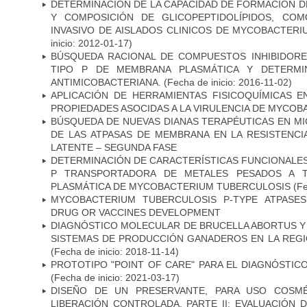
DETERMINACIÓN DE LA CAPACIDAD DE FORMACIÓN DE
Y COMPOSICIÓN DE GLICOPEPTIDOLÍPIDOS, CO
INVASIVO DE AISLADOS CLINICOS DE MYCOBACTER
inicio: 2012-01-17)
BÚSQUEDA RACIONAL DE COMPUESTOS INHIBIDORES
TIPO P DE MEMBRANA PLASMÁTICA Y DETERMIN
ANTIMICOBACTERIANA.
(Fecha de inicio: 2016-11-02)
APLICACIÓN DE HERRAMIENTAS FISICOQUÍMICAS E
PROPIEDADES ASOCIDAS A LA VIRULENCIA DE MYCO
BÚSQUEDA DE NUEVAS DIANAS TERAPÉUTICAS EN MI
DE LAS ATPASAS DE MEMBRANA EN LA RESISTENCIA
LATENTE – SEGUNDA FASE
DETERMINACIÓN DE CARACTERÍSTICAS FUNCIONALES 
P TRANSPORTADORA DE METALES PESADOS A 
PLASMÁTICA DE MYCOBACTERIUM TUBERCULOSIS
(Fe
MYCOBACTERIUM TUBERCULOSIS P-TYPE ATPASES
DRUG OR VACCINES DEVELOPMENT
DIAGNÓSTICO MOLECULAR DE BRUCELLA ABORTUS Y
SISTEMAS DE PRODUCCIÓN GANADEROS EN LA REGI
(Fecha de inicio: 2018-11-14)
PROTOTIPO "POINT OF CARE" PARA EL DIAGNÓSTIC
(Fecha de inicio: 2021-03-17)
DISEÑO DE UN PRESERVANTE, PARA USO COSMÉ
LIBERACIÓN CONTROLADA. PARTE II: EVALUACIÓN