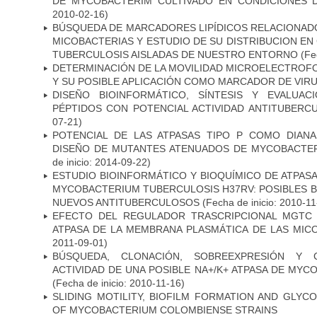
DE MYCOBACTERIM CULTIVADO EN CONDICIONES
2010-02-16)
BÚSQUEDA DE MARCADORES LIPÍDICOS RELACIONADO
MICOBACTERIAS Y ESTUDIO DE SU DISTRIBUCION E
TUBERCULOSIS AISLADAS DE NUESTRO ENTORNO
(Fec
DETERMINACIÓN DE LA MOVILIDAD MICROELECTROF
Y SU POSIBLE APLICACIÓN COMO MARCADOR DE VIR
DISEÑO BIOINFORMÁTICO, SÍNTESIS Y EVALUAC
PÉPTIDOS CON POTENCIAL ACTIVIDAD ANTITUBERC
07-21)
POTENCIAL DE LAS ATPASAS TIPO P COMO DIAN
DISEÑO DE MUTANTES ATENUADOS DE MYCOBACTE
de inicio: 2014-09-22)
ESTUDIO BIOINFORMÁTICO Y BIOQUÍMICO DE ATPASA
MYCOBACTERIUM TUBERCULOSIS H37RV: POSIBLES B
NUEVOS ANTITUBERCULOSOS
(Fecha de inicio: 2010-11
EFECTO DEL REGULADOR TRASCRIPCIONAL MGTC E
ATPASA DE LA MEMBRANA PLASMÁTICA DE LAS MIC
2011-09-01)
BÚSQUEDA, CLONACIÓN, SOBREEXPRESIÓN Y 
ACTIVIDAD DE UNA POSIBLE NA+/K+ ATPASA DE MY
(Fecha de inicio: 2010-11-16)
SLIDING MOTILITY, BIOFILM FORMATION AND GLYC
OF MYCOBACTERIUM COLOMBIENSE STRAINS