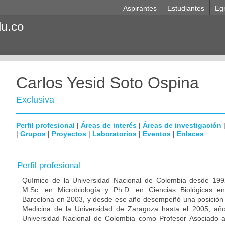
Aspirantes
Estudiantes
Eg
du.co
Carlos Yesid Soto Ospina
Exclusiva
Perfil profesional
|
Áreas de interés
|
Áreas de investigación
|
Grupos
|
Proyectos
|
Laboratorios
|
Eventos
|
Enlaces
Perfil profesional
Químico de la Universidad Nacional de Colombia desde 1992
M.Sc. en Microbiología y Ph.D. en Ciencias Biológicas e
Barcelona en 2003, y desde ese año desempeñó una posición p
Medicina de la Universidad de Zaragoza hasta el 2005, año
Universidad Nacional de Colombia como Profesor Asociado 