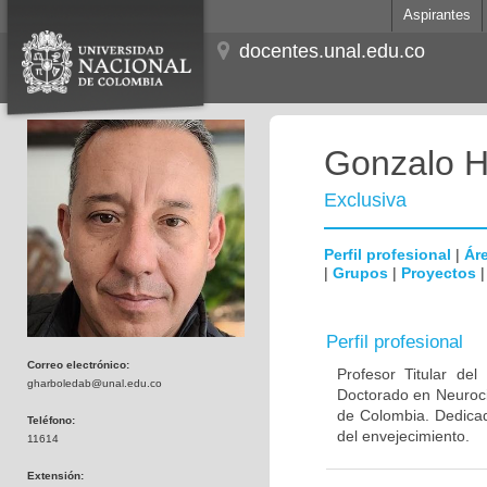
Aspirantes
docentes.unal.edu.co
Gonzalo H
Exclusiva
Perfil profesional
|
Áre
|
Grupos
|
Proyectos
Perfil profesional
Correo electrónico:
Profesor Titular de
gharboledab@unal.edu.co
Doctorado en Neuroci
de Colombia. Dedicad
Teléfono:
del envejecimiento.
11614
Extensión: