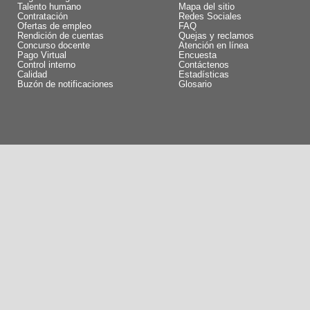
Talento humano
Mapa del sitio
Contratación
Redes Sociales
Ofertas de empleo
FAQ
Rendición de cuentas
Quejas y reclamos
Concurso docente
Atención en línea
Pago Virtual
Encuesta
Control interno
Contáctenos
Calidad
Estadísticas
Buzón de notificaciones
Glosario