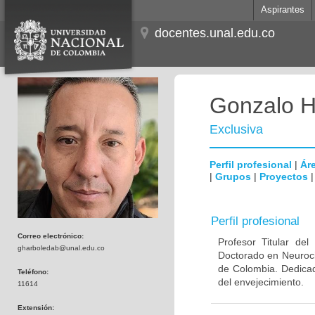
Aspirantes
docentes.unal.edu.co
Gonzalo H
Exclusiva
Perfil profesional
|
Áre
|
Grupos
|
Proyectos
Perfil profesional
Correo electrónico:
Profesor Titular de
gharboledab@unal.edu.co
Doctorado en Neuroci
de Colombia. Dedicad
Teléfono:
del envejecimiento.
11614
Extensión: