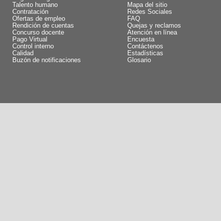
Talento humano
Mapa del sitio
Contratación
Redes Sociales
Ofertas de empleo
FAQ
Rendición de cuentas
Quejas y reclamos
Concurso docente
Atención en línea
Pago Virtual
Encuesta
Control interno
Contáctenos
Calidad
Estadísticas
Buzón de notificaciones
Glosario